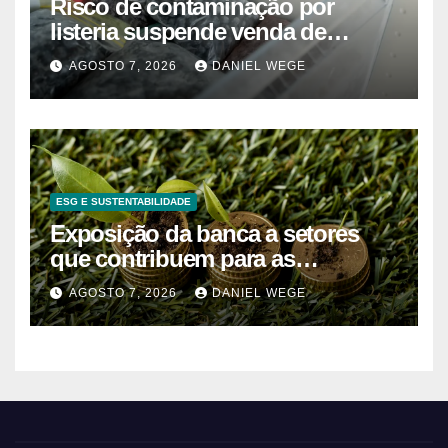
Risco de contaminação por
listeria suspende venda de
mirtilos em fábricas da América
AGOSTO 7, 2026
DANIEL WEGE
do Norte – Mix Vale
ESG E SUSTENTABILIDADE
Exposição da banca a setores
que contribuem para as
alterações climáticas mantém-se
AGOSTO 7, 2026
DANIEL WEGE
nos 62%