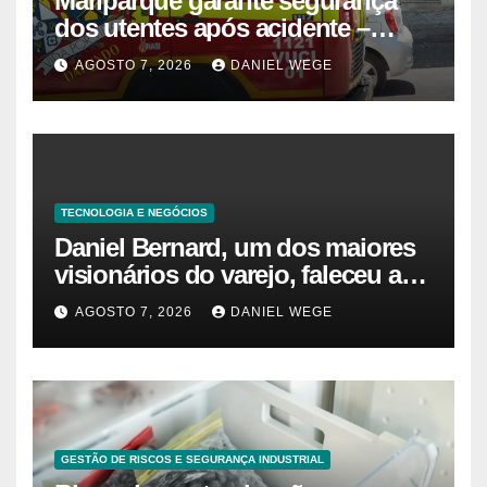
Mariparque garante segurança
dos utentes após acidente –
Observador
AGOSTO 7, 2026
DANIEL WEGE
TECNOLOGIA E NEGÓCIOS
Daniel Bernard, um dos maiores
visionários do varejo, faleceu aos
80 anos – Sincovaga Notícias
AGOSTO 7, 2026
DANIEL WEGE
GESTÃO DE RISCOS E SEGURANÇA INDUSTRIAL