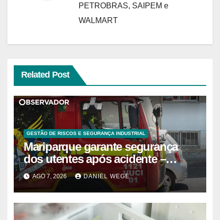
PETROBRAS, SAIPEM e
WALMART
Related Post
GESTÃO DE RISCOS E SEGURANÇA INDUSTRIAL
Mariparque garante segurança
dos utentes após acidente –
Observador
AGO 7, 2026
DANIEL WEGE