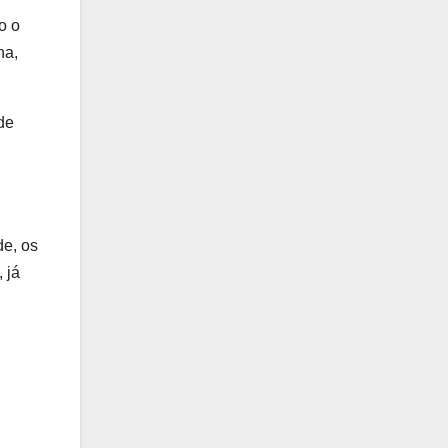
o o
ha,
de
de, os
 já