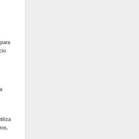
 para
cio
 a
iliza
ros,