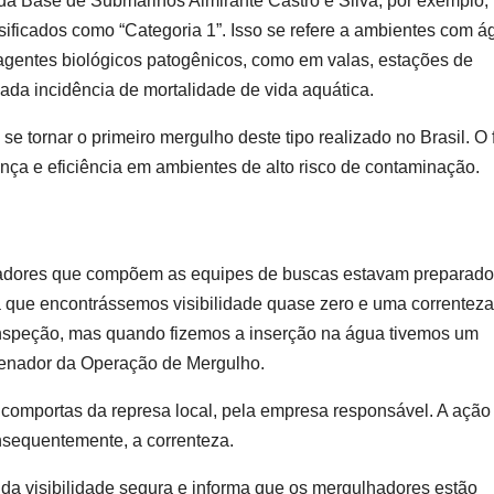
a Base de Submarinos Almirante Castro e Silva, por exemplo,
ificados como “Categoria 1”. Isso se refere a ambientes com á
agentes biológicos patogênicos, como em valas, estações de
vada incidência de mortalidade de vida aquática.
e tornar o primeiro mergulho deste tipo realizado no Brasil. O 
ança e eficiência em ambientes de alto risco de contaminação.
hadores que compõem as equipes de buscas estavam preparad
a que encontrássemos visibilidade quase zero e uma correntez
inspeção, mas quando fizemos a inserção na água tivemos um
rdenador da Operação de Mergulho.
comportas da represa local, pela empresa responsável. A ação
onsequentemente, a correnteza.
da visibilidade segura e informa que os mergulhadores estão