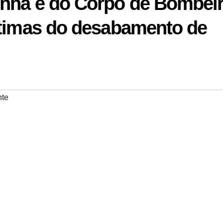
inha e do Corpo de Bombei
ítimas do desabamento de
nte