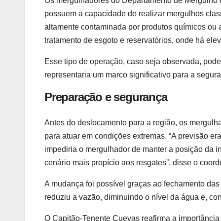
Os mergulhadores do Departamento de Mergulho d
possuem a capacidade de realizar mergulhos class
altamente contaminada por produtos químicos ou 
tratamento de esgoto e reservatórios, onde há ele
Esse tipo de operação, caso seja observada, pode s
representaria um marco significativo para a segur
Preparação e segurança
Antes do deslocamento para a região, os mergul
para atuar em condições extremas. “A previsão er
impediria o mergulhador de manter a posição da 
cenário mais propício aos resgates”, disse o coo
A mudança foi possível graças ao fechamento das 
reduziu a vazão, diminuindo o nível da água e, c
O Capitão-Tenente Cuevas reafirma a importância 