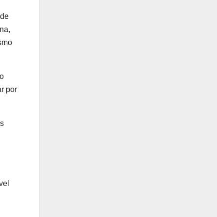
 de
na,
esmo
ão
r por
as
vel