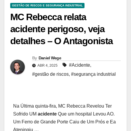
GESTÃO DE RISCOS E SEGURANÇA INDUSTRIAL
MC Rebecca relata
acidente perigoso, veja
detalhes – O Antagonista
By
Daniel Wege
#Acidente
,
ABR 4, 2025
#gestão de riscos
,
#segurança industrial
Na Última quinta-fira, MC Rebecca Revelou Ter
Sofrido UM
acidente
Que um hospital Levou AO.
Um Ferro de Grande Porte Caiu de Um Prós e Ea
Ateningiu …