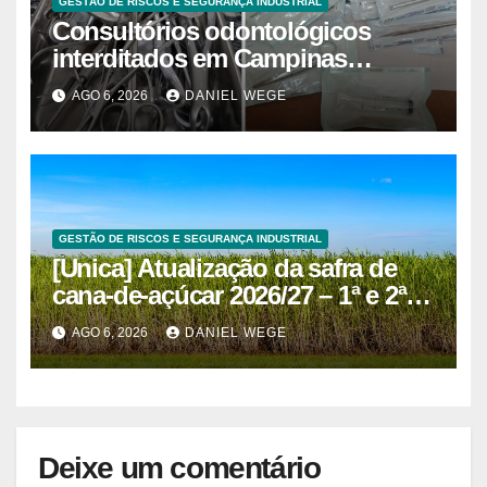
GESTÃO DE RISCOS E SEGURANÇA INDUSTRIAL
Consultórios odontológicos
interditados em Campinas
superam 2025
AGO 6, 2026
DANIEL WEGE
GESTÃO DE RISCOS E SEGURANÇA INDUSTRIAL
[Unica] Atualização da safra de
cana-de-açúcar 2026/27 – 1ª e 2ª
quinzenas de junho
AGO 6, 2026
DANIEL WEGE
Deixe um comentário