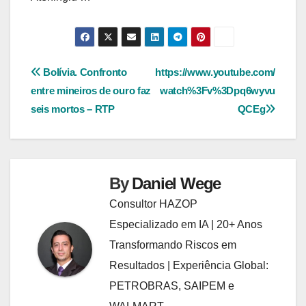
Navegação
Bolívia. Confronto
https://www.youtube.com/
entre mineiros de ouro faz
watch%3Fv%3Dpq6wyvu
de
seis mortos – RTP
QCEg
Post
By
Daniel Wege
Consultor HAZOP
Especializado em IA | 20+ Anos
Transformando Riscos em
Resultados | Experiência Global:
PETROBRAS, SAIPEM e