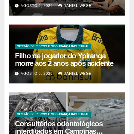
à decisão da Fenaban | Contec
AGOSTO 6, 2026
DANIEL WEGE
Brasil
GESTÃO DE RISCOS E SEGURANÇA INDUSTRIAL
Filho de jogador do Ypiranga
morre aos 2 anos após acidente
AGOSTO 6, 2026
DANIEL WEGE
GESTÃO DE RISCOS E SEGURANÇA INDUSTRIAL
Consultórios odontológicos
interditados em Campinas