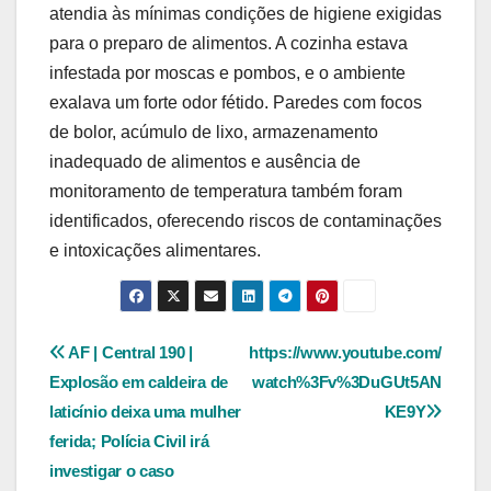
atendia às mínimas condições de higiene exigidas
para o preparo de alimentos. A cozinha estava
infestada por moscas e pombos, e o ambiente
exalava um forte odor fétido. Paredes com focos
de bolor, acúmulo de lixo, armazenamento
inadequado de alimentos e ausência de
monitoramento de temperatura também foram
identificados, oferecendo riscos de contaminações
e intoxicações alimentares.
Navegação
AF | Central 190 |
https://www.youtube.com/
Explosão em caldeira de
watch%3Fv%3DuGUt5AN
de
laticínio deixa uma mulher
KE9Y
Post
ferida; Polícia Civil irá
investigar o caso