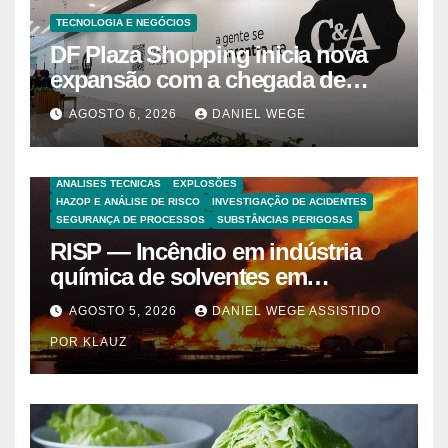
TECNOLOGIA E NEGÓCIOS
DF Plaza Shopping inicia nova
expansão com a chegada de
grandes marcas e inauguração
AGOSTO 6, 2026
DANIEL WEGE
de espaço infantil – Dicas da
Capital
ANALISES TECNICAS
EXPLOSÕES
HAZOP E ANÁLISE DE RISCO
INVESTIGAÇÃO DE ACIDENTES
SEGURANÇA DE PROCESSOS
SUBSTÂNCIAS PERIGOSAS
RISP — Incêndio em indústria
química de solventes em
Itaquaquecetuba/SP
AGOSTO 5, 2026
DANIEL WEGE ASSISTIDO
(UNIQUIMA/Quema)
POR KLAUZ