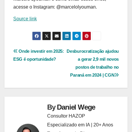
acesse o Instagram: @marcelolyouman.
Source link
Navegação
Onde investir em 2025:
Desburocratização ajudou
ESG é oportunidade?
a gerar 2,9 mil novos
de
postos de trabalho no
Post
Paraná em 2024 | CGN
By
Daniel Wege
Consultor HAZOP
Especializado em IA | 20+ Anos