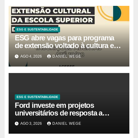
ESG E SUSTENTABILIDADE
ESG abre vagas para programa
de extensão voltado à cultura e
estudos estratégicos
AGO 4, 2026
DANIEL WEGE
ESG E SUSTENTABILIDADE
Ford investe em projetos
universitários de resposta a
desastres e emergências no Brasil
AGO 3, 2026
DANIEL WEGE