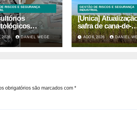
DE RISCOS E SEGURANÇA
GESTÃO DE RISCOS E SEGURANÇA
AL
INDUSTRIAL
ultórios
[Unica] Atualizaçã
tológicos
safra de cana-de-
ditados em
açúcar 2026/27 – 1ª
, 2026
DANIEL WEGE
AGO 6, 2026
DANIEL W
inas superam
quinzenas de junh
s obrigatórios são marcados com
*