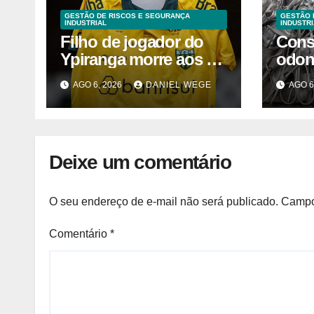
GESTÃO DE RISCOS E SEGURANÇA
GESTÃO 
INDUSTRIAL
INDUSTRI
Filho de jogador do
Cons
Ypiranga morre aos 2
odon
anos após acidente
inter
AGO 6, 2026
DANIEL WEGE
AGO 6
Camp
2025
Deixe um comentário
O seu endereço de e-mail não será publicado.
Campo
Comentário
*