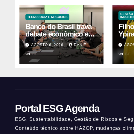
GESTÃO 
TECNOLOGIA E NEGÓCIOS
INDUSTR
Banco do Brasil trava
Filh
debate econômico e
Ypir
condiciona avanços à
anos
AGOSTO 6, 2026
DANIEL
AGOS
decisão da Fenaban |
WEGE
WEGE
Contec Brasil
Portal ESG Agenda
ESG, Sustentabilidade, Gestão de Riscos e Segu
Conteúdo técnico sobre HAZOP, mudanças climát