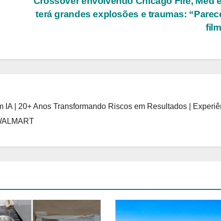
Crossover envolvendo Chicago Fire, Med e
terá grandes explosões e traumas: “Pare
fil
 IA | 20+ Anos Transformando Riscos em Resultados | Experiê
 WALMART