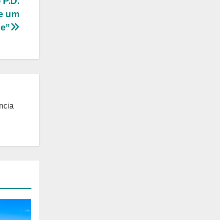
 P.D.
ce um
me”
ncia