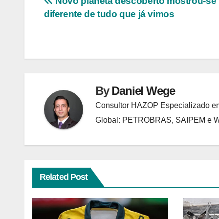
Navegação
Novo planeta descoberto mostrou-se
diferente de tudo que já vimos
de
Post
By
Daniel Wege
Consultor HAZOP Especializado em
Global: PETROBRAS, SAIPEM e
Related Post