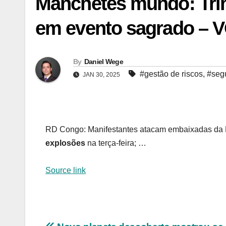
Manchetes mundo: Trin
em evento sagrado – 
By
Daniel Wege
#gestão de riscos
,
#segu
JAN 30, 2025
RD Congo: Manifestantes atacam embaixadas da Fr
explosões
na terça-feira; …
Source link