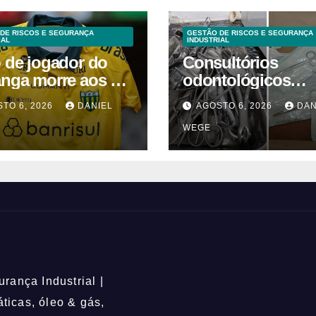
DE RISCOS E SEGURANÇA
GESTÃO DE RISCOS E SEGURANÇA
IAL
INDUSTRIAL
o de jogador do
Consultórios
anga morre aos 2
odontológicos
 após acidente
interditados em
TO 6, 2026
DANIEL
AGOSTO 6, 2026
DAN
Campinas supera
WEGE
2025
rança Industrial |
icas, óleo & gás,