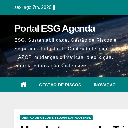
Skip
sex. ago 7th, 2026
to
content
Portal ESG Agenda
ESG, Sustentabilidade, Gestão de Riscos e
Segurança Industrial | Conteúdo técnico sobre
HAZOP, mudanças climáticas, óleo & gás,
energia e inovação sustentável
GESTÃO DE RISCOS
INOVAÇÃO
GESTÃO DE RISCOS E SEGURANÇA INDUSTRIAL