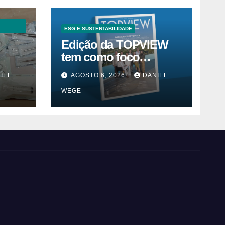
ESG E SUSTENTABILIDADE
Edição da TOPVIEW
tem como foco
inovação, educação e
IEL
AGOSTO 6, 2026
DANIEL
m
ESG
WEGE