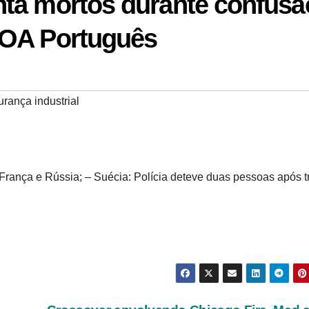
ta mortos durante confusã
VOA Português
rança industrial
ança e Rússia; – Suécia: Polícia deteve duas pessoas após t