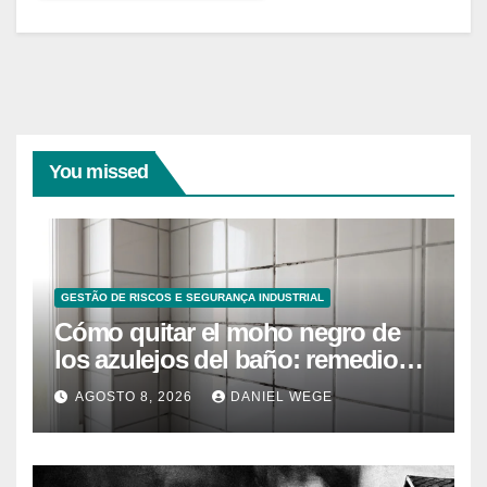
You missed
GESTÃO DE RISCOS E SEGURANÇA INDUSTRIAL
Cómo quitar el moho negro de
los azulejos del baño: remedios
caseros efectivos
AGOSTO 8, 2026
DANIEL WEGE