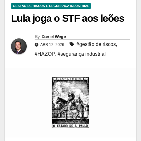
GESTÃO DE RISCOS E SEGURANÇA INDUSTRIAL
Lula joga o STF aos leões
By
Daniel Wege
#gestão de riscos
,
ABR 12, 2026
#HAZOP
,
#segurança industrial