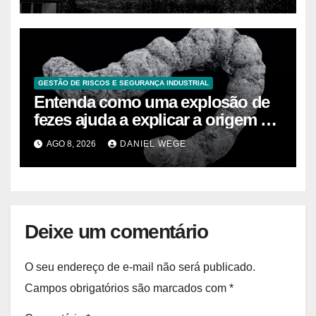
GESTÃO DE RISCOS E SEGURANÇA INDUSTRIAL
Entenda como uma explosão de
fezes ajuda a explicar a origem da
vida moderna
AGO 8, 2026
DANIEL WEGE
Deixe um comentário
O seu endereço de e-mail não será publicado.
Campos obrigatórios são marcados com
*