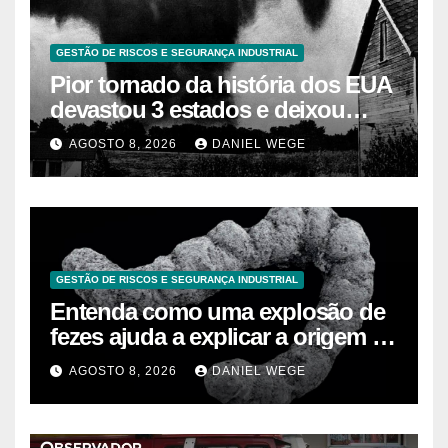
GESTÃO DE RISCOS E SEGURANÇA INDUSTRIAL
Pior tornado da história dos EUA
devastou 3 estados e deixou
centenas de mortos
AGOSTO 8, 2026
DANIEL WEGE
GESTÃO DE RISCOS E SEGURANÇA INDUSTRIAL
Entenda como uma explosão de
fezes ajuda a explicar a origem da
vida moderna
AGOSTO 8, 2026
DANIEL WEGE