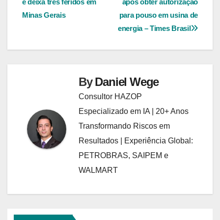
e deixa três feridos em
após obter autorização
Post
Minas Gerais
para pouso em usina de
energia – Times Brasil
By
Daniel Wege
Consultor HAZOP
Especializado em IA | 20+ Anos
Transformando Riscos em
Resultados | Experiência Global:
PETROBRAS, SAIPEM e
WALMART