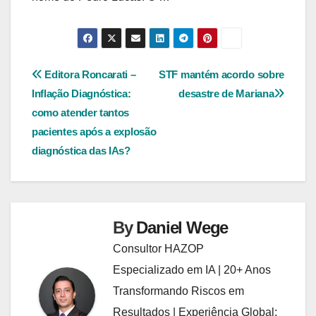
Navegação
Editora Roncarati –
STF mantém acordo sobre
Inflação Diagnóstica:
desastre de Mariana
de
como atender tantos
Post
pacientes após a explosão
diagnóstica das IAs?
By
Daniel Wege
Consultor HAZOP
Especializado em IA | 20+ Anos
Transformando Riscos em
Resultados | Experiência Global: