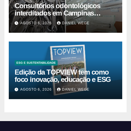
Consultórios odontológicos
interditados em Campinas
superam 2025
AGOSTO 6, 2026
DANIEL WEGE
ESG E SUSTENTABILIDADE
Edição da TOPVIEW tem como
foco inovação, educação e ESG
AGOSTO 6, 2026
DANIEL WEGE