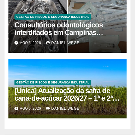
GESTÃO DE RISCOS E SEGURANÇA INDUSTRIAL
Consultórios odontológicos
interditados em Campinas
superam 2025
AGO 6, 2026
DANIEL WEGE
GESTÃO DE RISCOS E SEGURANÇA INDUSTRIAL
[Unica] Atualização da safra de
cana-de-açúcar 2026/27 – 1ª e 2ª
quinzenas de junho
AGO 6, 2026
DANIEL WEGE