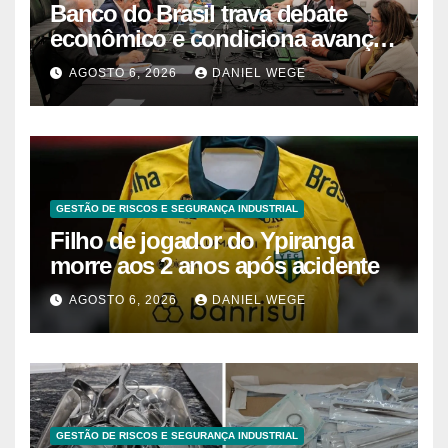
Banco do Brasil trava debate
econômico e condiciona avanços
à decisão da Fenaban | Contec
AGOSTO 6, 2026
DANIEL WEGE
Brasil
GESTÃO DE RISCOS E SEGURANÇA INDUSTRIAL
Filho de jogador do Ypiranga
morre aos 2 anos após acidente
AGOSTO 6, 2026
DANIEL WEGE
GESTÃO DE RISCOS E SEGURANÇA INDUSTRIAL