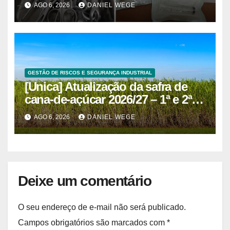
AGO 6, 2026
DANIEL WEGE
GESTÃO DE RISCOS E SEGURANÇA INDUSTRIAL
[Unica] Atualização da safra de
cana-de-açúcar 2026/27 – 1ª e 2ª
quinzenas de junho
AGO 6, 2026
DANIEL WEGE
Deixe um comentário
O seu endereço de e-mail não será publicado.
Campos obrigatórios são marcados com
*