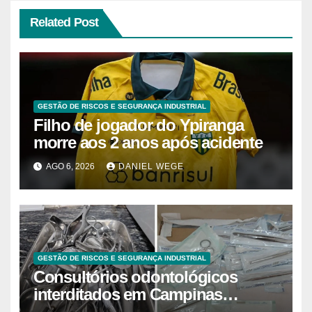
Related Post
GESTÃO DE RISCOS E SEGURANÇA INDUSTRIAL
Filho de jogador do Ypiranga
morre aos 2 anos após acidente
AGO 6, 2026
DANIEL WEGE
GESTÃO DE RISCOS E SEGURANÇA INDUSTRIAL
Consultórios odontológicos
interditados em Campinas
superam 2025