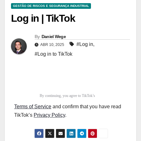
GESTÃO DE RISCOS E SEGURANÇA INDUSTRIAL
Log in | TikTok
By
Daniel Wege
#Log in
,
ABR 10, 2025
#Log in to TikTok
By continuing, you agree to TikTok’s
Terms of Service
and confirm that you have read
TikTok’s
Privacy Policy
.