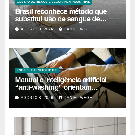
GESTÃO DE RISCOS E SEGURANÇA INDUSTRIAL
Brasil reconhece método que
substitui uso de sangue de
caranguejo-ferradura em testes
AGOSTO 8, 2026
DANIEL WEGE
farmacêuticos
ESG E SUSTENTABILIDADE
Manual e inteligência artificial
“anti-washing” orientam
empresas
AGOSTO 8, 2026
DANIEL WEGE