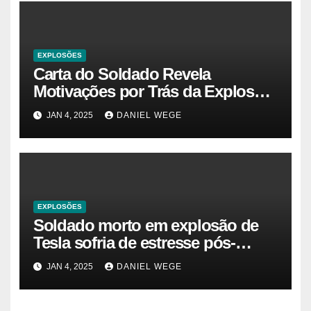
EXPLOSÕES
Carta do Soldado Revela
Motivações por Trás da Explosão
do Cybertruck em Las Vegas –
JAN 4, 2025
DANIEL WEGE
Gazeta Brasil
EXPLOSÕES
Soldado morto em explosão de
Tesla sofria de estresse pós-
traumático e temia ‘colapso’ dos
JAN 4, 2025
DANIEL WEGE
EUA