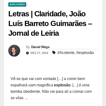
EXPLOSÕES
Letras | Claridade, João
Luís Barreto Guimarães –
Jornal de Leiria
By
Daniel Wege
#Acidente
,
#explosão
DEZ 27, 2024
Vê-se que vai com vontade […] a correr bem
espalhará uam magnífica
explosão
. […] é uma
bomba obediente. Não vai para ali a cismar com
as vilas …