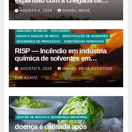
expansão com a chegada de
grandes marcas e inauguração
AGOSTO 6, 2026
DANIEL WEGE
de espaço infantil – Dicas da
Capital
ANALISES TECNICAS
EXPLOSÕES
HAZOP E ANÁLISE DE RISCO
INVESTIGAÇÃO DE ACIDENTES
SEGURANÇA DE PROCESSOS
SUBSTÂNCIAS PERIGOSAS
RISP — Incêndio em indústria
química de solventes em
Itaquaquecetuba/SP
AGOSTO 5, 2026
DANIEL WEGE ASSISTIDO
(UNIQUIMA/Quema)
POR KLAUZ
GESTÃO DE RISCOS E SEGURANÇA INDUSTRIAL
doença é causada após