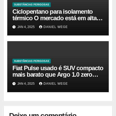
SUBSTÂNCIAS PERIGOSAS
Ciclopentano para isolamento
térmico O mercado está em alta
agora. Vamos entender o
JAN 4, 2025
DANIEL WEGE
tamanho do mercado, a
participação e a previsão até 2032
– Cambada de Críticos
SUBSTÂNCIAS PERIGOSAS
Fiat Pulse usado é SUV compacto
mais barato que Argo 1.0 zero
quilômetro
JAN 4, 2025
DANIEL WEGE
Deixe um comentário