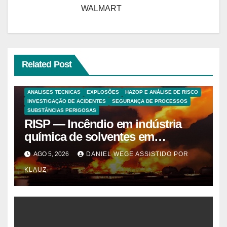
WALMART
Related Post
ANALISES TECNICAS
EXPLOSÕES
HAZOP E ANÁLISE DE RISCO
INVESTIGAÇÃO DE ACIDENTES
SEGURANÇA DE PROCESSOS
SUBSTÂNCIAS PERIGOSAS
RISP — Incêndio em indústria
química de solventes em
Itaquaquecetuba/SP
AGO 5, 2026
DANIEL WEGE ASSISTIDO POR
(UNIQUIMA/Quema)
KLAUZ