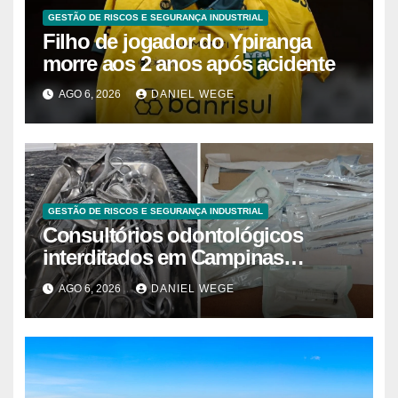
GESTÃO DE RISCOS E SEGURANÇA INDUSTRIAL
Filho de jogador do Ypiranga
morre aos 2 anos após acidente
AGO 6, 2026
DANIEL WEGE
GESTÃO DE RISCOS E SEGURANÇA INDUSTRIAL
Consultórios odontológicos
interditados em Campinas
superam 2025
AGO 6, 2026
DANIEL WEGE