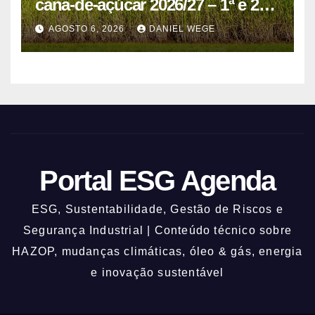
cana-de-açúcar 2026/27 – 1ª e 2ª
quinzenas de junho
AGOSTO 6, 2026
DANIEL WEGE
Portal ESG Agenda
ESG, Sustentabilidade, Gestão de Riscos e
Segurança Industrial | Conteúdo técnico sobre
HAZOP, mudanças climáticas, óleo & gás, energia
e inovação sustentável