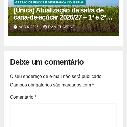
GESTÃO DE RISCOS E SEGURANÇA INDUSTRIAL
[Unica] Atualização da safra de
cana-de-açúcar 2026/27 – 1ª e 2ª
quinzenas de junho
AGO 6, 2026
DANIEL WEGE
Deixe um comentário
O seu endereço de e-mail não será publicado.
Campos obrigatórios são marcados com
*
Comentário
*