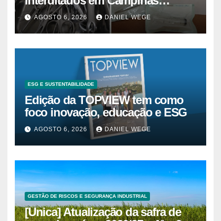
interditados em Campinas
superam 2025
AGOSTO 6, 2026
DANIEL WEGE
ESG E SUSTENTABILIDADE
Edição da TOPVIEW tem como
foco inovação, educação e ESG
AGOSTO 6, 2026
DANIEL WEGE
GESTÃO DE RISCOS E SEGURANÇA INDUSTRIAL
[Unica] Atualização da safra de