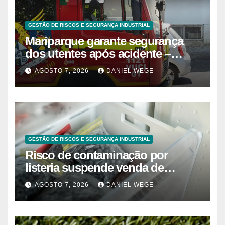
GESTÃO DE RISCOS E SEGURANÇA INDUSTRIAL
Mariparque garante segurança
dos utentes após acidente –
Observador
AGOSTO 7, 2026
DANIEL WEGE
GESTÃO DE RISCOS E SEGURANÇA INDUSTRIAL
Risco de contaminação por
listeria suspende venda de
mirtilos em fábricas da América
AGOSTO 7, 2026
DANIEL WEGE
do Norte – Mix Vale