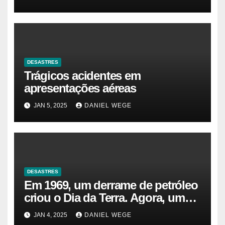
DESASTRES
Trágicos acidentes em
apresentações aéreas
JAN 5, 2025
DANIEL WEGE
DESASTRES
Em 1969, um derrame de petróleo
criou o Dia da Terra. Agora, um
gasoduto pode reabrir |
JAN 4, 2025
DANIEL WEGE
Sustentabilidade