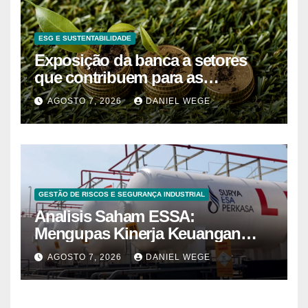
ESG E SUSTENTABILIDADE
Exposição da banca a setores
que contribuem para as
alterações climáticas mantém-se
AGOSTO 7, 2026
DANIEL WEGE
nos 62%
GESTÃO DE RISCOS E SEGURANÇA INDUSTRIAL
Analisis Saham ESSA:
Mengupas Kinerja Keuangan
ESSA Semester I 2026
AGOSTO 7, 2026
DANIEL WEGE