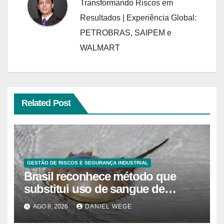
Transformando Riscos em
Resultados | Experiência Global:
PETROBRAS, SAIPEM e
WALMART
Related Post
GESTÃO DE RISCOS E SEGURANÇA INDUSTRIAL
Brasil reconhece método que
substitui uso de sangue de
caranguejo-ferradura em testes
AGO 8, 2026
DANIEL WEGE
farmacêuticos