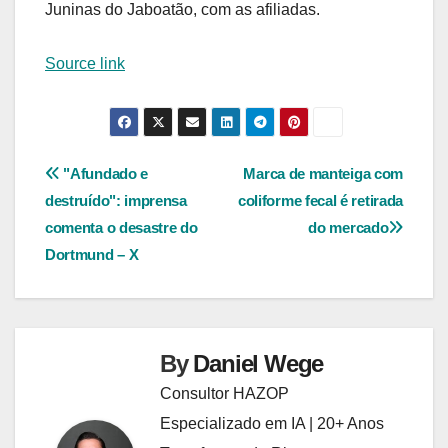
Juninas do Jaboatão, com as afiliadas.
Source link
Navegação
"Afundado e
Marca de manteiga com
destruído": imprensa
coliforme fecal é retirada
de
comenta o desastre do
do mercado
Post
Dortmund – X
By
Daniel Wege
Consultor HAZOP
Especializado em IA | 20+ Anos