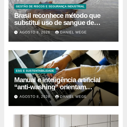
GESTÃO DE RISCOS E SEGURANÇA INDUSTRIAL
Brasil reconhece método que
substitui uso de sangue de
caranguejo-ferradura em testes
AGOSTO 8, 2026
DANIEL WEGE
farmacêuticos
ESG E SUSTENTABILIDADE
Manual e inteligência artificial
“anti-washing” orientam
empresas
AGOSTO 8, 2026
DANIEL WEGE