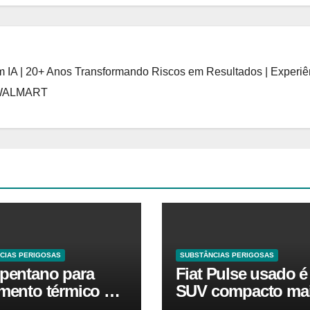
 IA | 20+ Anos Transformando Riscos em Resultados | Experiê
 WALMART
CIAS PERIGOSAS
SUBSTÂNCIAS PERIGOSAS
opentano para
Fiat Pulse usado é
amento térmico O
SUV compacto ma
ado está em alta
barato que Argo 1.