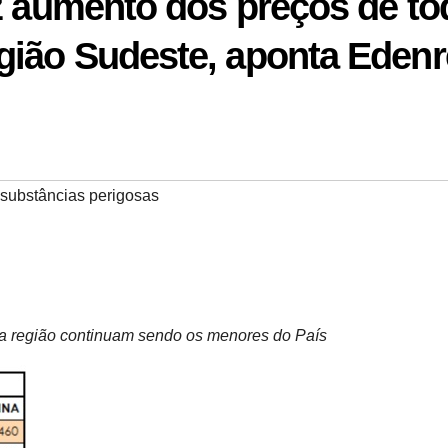
az aumento dos preços de t
gião Sudeste, aponta Eden
substâncias perigosas
na região continuam sendo os menores do País