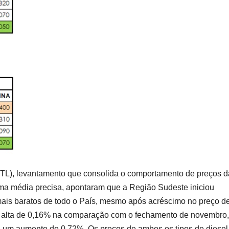
PTL), levantamento que consolida o comportamento de preços d
uma média precisa, apontaram que a Região Sudeste iniciou
mais baratos de todo o País, mesmo após acréscimo no preço d
u alta de 0,16% na comparação com o fechamento de novembro,
ou um aumento de 0,72%. Os preços de ambos os tipos de diesel