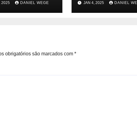
, 2025
DANIEL WEGE
JAN 4, 2025
DANIEL W
a. Vamos
zero quilômetro
nder o tamanho
ercado, a
cipação e a
são até 2032 –
ada de Críticos
s obrigatórios são marcados com
*