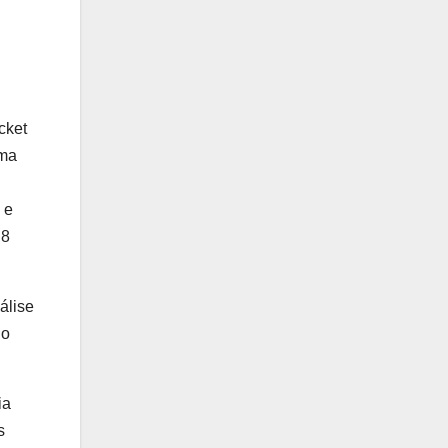
cket
uma
 e
 8
álise
 o
ia
s