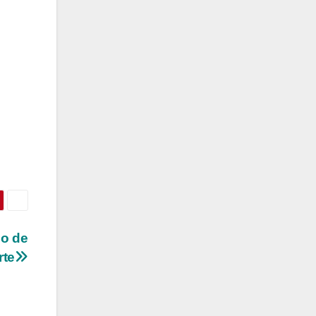
io de
rte