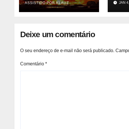
JAN 4
ASSISTIDO POR KLAUZ
(UNIQUIMA/Quema)
agor
ente
do m
parti
Deixe um comentário
previ
Camb
O seu endereço de e-mail não será publicado.
Campo
Comentário
*