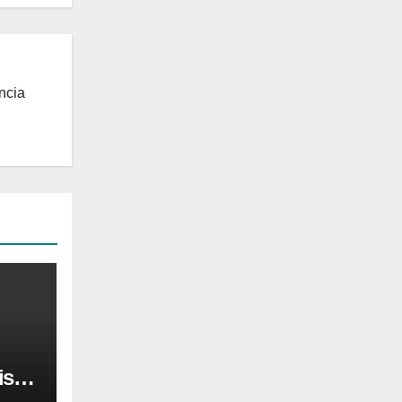
ncia
is
0