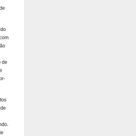
 de
 do
 com
São
o de
e
or-
tos
 de
ndo.
de