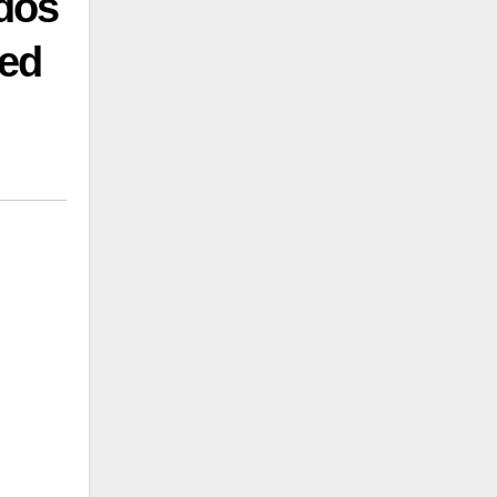
odos
red