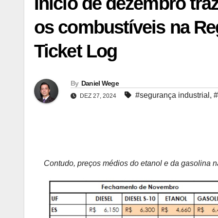
Início de dezembro tr
os combustíveis na Re
Ticket Log
By
Daniel Wege
#segurança industrial
,
#
DEZ 27, 2024
Contudo, preços médios do etanol e da gasolina 