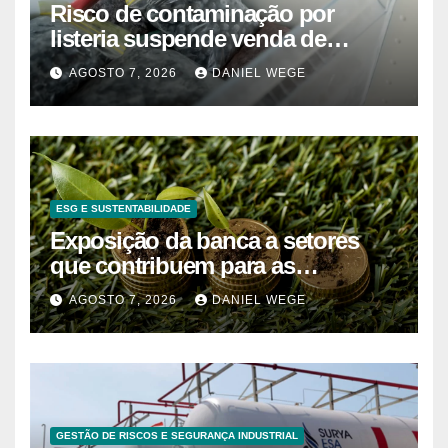
Risco de contaminação por
listeria suspende venda de
mirtilos em fábricas da América
AGOSTO 7, 2026
DANIEL WEGE
do Norte – Mix Vale
ESG E SUSTENTABILIDADE
Exposição da banca a setores
que contribuem para as
alterações climáticas mantém-se
AGOSTO 7, 2026
DANIEL WEGE
nos 62%
GESTÃO DE RISCOS E SEGURANÇA INDUSTRIAL