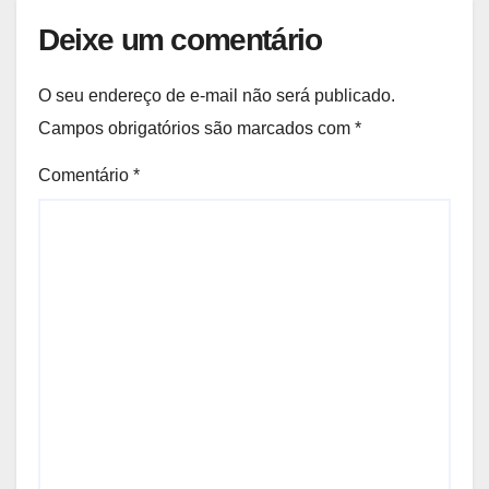
o rio avisa, e o pedreiro que
constrói nessa lógica há 40 anos
Deixe um comentário
explica que a argamassa de baixo
é propositalmente mais fraca para
O seu endereço de e-mail não será publicado.
que a água quebre só o que
Campos obrigatórios são marcados com
*
precisa ser quebrado
Comentário
*