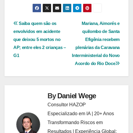
Navegação
Saiba quem são os
Mariana, Aimorés e
envolvidos em acidente
quilombo de Santa
de
que deixou 5 mortos no
Efigênia recebem
Post
AP; entre eles 2 crianças –
plenárias da Caravana
G1
Interministerial do Novo
Acordo do Rio Doce
By
Daniel Wege
Consultor HAZOP
Especializado em IA | 20+ Anos
Transformando Riscos em
Resultados | Experiência Global: