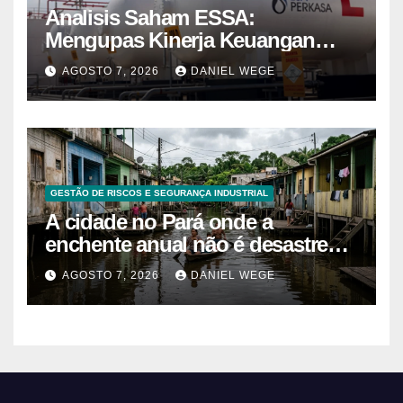
Analisis Saham ESSA:
Mengupas Kinerja Keuangan
ESSA Semester I 2026
AGOSTO 7, 2026
DANIEL WEGE
GESTÃO DE RISCOS E SEGURANÇA INDUSTRIAL
A cidade no Pará onde a
enchente anual não é desastre
mas calendário, as casas são
AGOSTO 7, 2026
DANIEL WEGE
projetadas com o primeiro andar
descartável, o comércio sobe as
prateleiras 1,5 metro toda vez que
o rio avisa, e o pedreiro que
constrói nessa lógica há 40 anos
explica que a argamassa de baixo