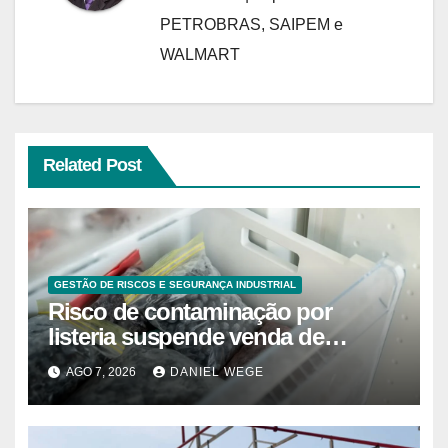
PETROBRAS, SAIPEM e
WALMART
Related Post
GESTÃO DE RISCOS E SEGURANÇA INDUSTRIAL
Risco de contaminação por
listeria suspende venda de
mirtilos em fábricas da América
AGO 7, 2026
DANIEL WEGE
do Norte – Mix Vale