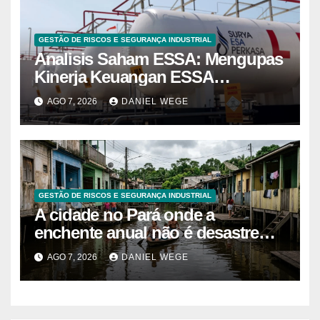
GESTÃO DE RISCOS E SEGURANÇA INDUSTRIAL
Analisis Saham ESSA: Mengupas
Kinerja Keuangan ESSA
Semester I 2026
AGO 7, 2026
DANIEL WEGE
GESTÃO DE RISCOS E SEGURANÇA INDUSTRIAL
A cidade no Pará onde a
enchente anual não é desastre
mas calendário, as casas são
AGO 7, 2026
DANIEL WEGE
projetadas com o primeiro andar
descartável, o comércio sobe as
prateleiras 1,5 metro toda vez que