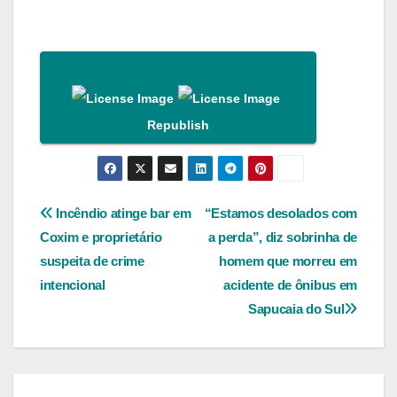
Republish
Navegação
Incêndio atinge bar em
“Estamos desolados com
Coxim e proprietário
a perda”, diz sobrinha de
de
suspeita de crime
homem que morreu em
Post
intencional
acidente de ônibus em
Sapucaia do Sul