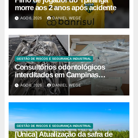
morre aos 2 anos após acidente
AGO 6, 2026
DANIEL WEGE
GESTÃO DE RISCOS E SEGURANÇA INDUSTRIAL
Consultórios odontológicos
interditados em Campinas
superam 2025
AGO 6, 2026
DANIEL WEGE
GESTÃO DE RISCOS E SEGURANÇA INDUSTRIAL
[Unica] Atualização da safra de