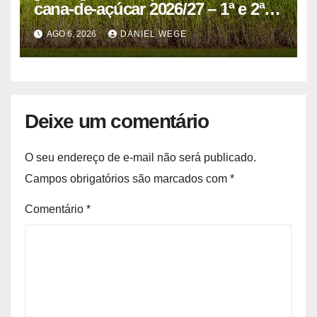
cana-de-açúcar 2026/27 – 1ª e 2ª
quinzenas de junho
AGO 6, 2026
DANIEL WEGE
Deixe um comentário
O seu endereço de e-mail não será publicado.
Campos obrigatórios são marcados com
*
Comentário
*