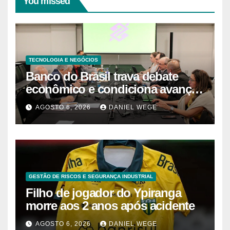
You missed
TECNOLOGIA E NEGÓCIOS
Banco do Brasil trava debate
econômico e condiciona avanços
à decisão da Fenaban | Contec
AGOSTO 6, 2026
DANIEL WEGE
Brasil
GESTÃO DE RISCOS E SEGURANÇA INDUSTRIAL
Filho de jogador do Ypiranga
morre aos 2 anos após acidente
AGOSTO 6, 2026
DANIEL WEGE