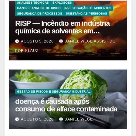
ANALISES TECNICAS
EXPLOSÕES
HAZOP E ANÁLISE DE RISCO
INVESTIGAÇÃO DE ACIDENTES
SEGURANÇA DE PROCESSOS
SUBSTÂNCIAS PERIGOSAS
RISP — Incêndio em indústria
química de solventes em
Itaquaquecetuba/SP
AGOSTO 5, 2026
DANIEL WEGE ASSISTIDO
(UNIQUIMA/Quema)
POR KLAUZ
GESTÃO DE RISCOS E SEGURANÇA INDUSTRIAL
doença é causada após
consumo de alface contaminada
AGOSTO 5, 2026
DANIEL WEGE