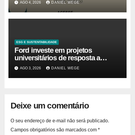
AGO 4, 2026
DANIEL WEGE
ESG E SUSTENTABILIDADE
Ford investe em projetos
universitários de resposta a
desastres e emergências no Brasil
AGO 3, 2026
DANIEL WEGE
Deixe um comentário
O seu endereço de e-mail não será publicado.
Campos obrigatórios são marcados com
*