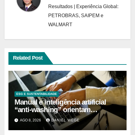
Resultados | Experiência Global:
PETROBRAS, SAIPEM e
WALMART
Related Post
ESG E SUSTENTABILIDADE
Manual e inteligência artificial
“anti-washing” orientam
empresas
AGO 8, 2026
DANIEL WEGE