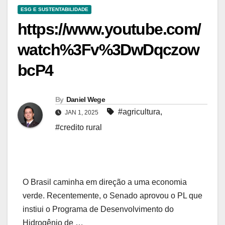
ESG E SUSTENTABILIDADE
https://www.youtube.com/
watch%3Fv%3DwDqczow
bcP4
By
Daniel Wege
#agricultura
,
JAN 1, 2025
#credito rural
O Brasil caminha em direção a uma economia
verde. Recentemente, o Senado aprovou o PL que
instiui o Programa de Desenvolvimento do
Hidrogênio de …