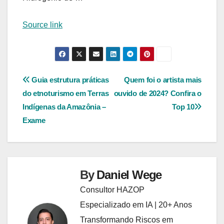
Source link
Navegação
Guia estrutura práticas
Quem foi o artista mais
do etnoturismo em Terras
ouvido de 2024? Confira o
de
Indígenas da Amazônia –
Top 10
Post
Exame
By
Daniel Wege
Consultor HAZOP
Especializado em IA | 20+ Anos
Transformando Riscos em