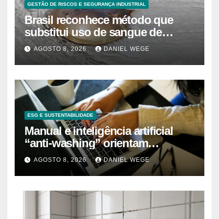
GESTÃO DE RISCOS E SEGURANÇA INDUSTRIAL
Brasil reconhece método que
substitui uso de sangue de
caranguejo-ferradura em testes
AGOSTO 8, 2026
DANIEL WEGE
farmacêuticos
ESG E SUSTENTABILIDADE
Manual e inteligência artificial
“anti-washing” orientam
empresas
AGOSTO 8, 2026
DANIEL WEGE