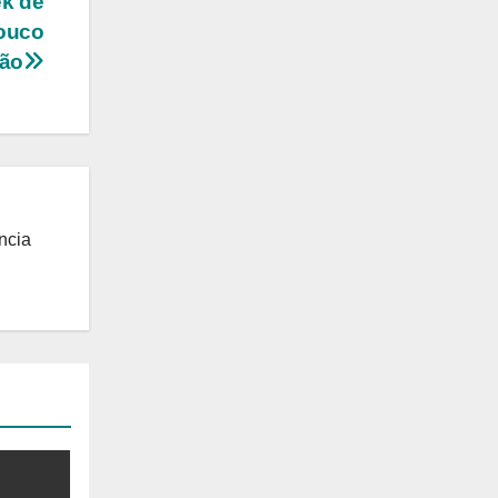
ek de
pouco
ção
ncia