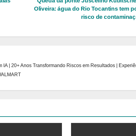
aias
Queda da ponte Juscelino Kubitsch
Oliveira: água do Rio Tocantins tem 
risco de contamina
 IA | 20+ Anos Transformando Riscos em Resultados | Experiê
 WALMART