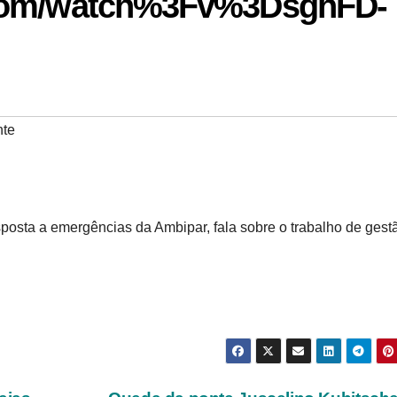
.com/watch%3Fv%3DsghFD-
nte
osta a emergências da Ambipar, fala sobre o trabalho de gest