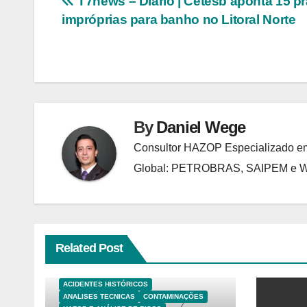
Navegação
T7news – Diário | Cetesb aponta 15 pr
impróprias para banho no Litoral Norte
de
Post
By
Daniel Wege
Consultor HAZOP Especializado em
Global: PETROBRAS, SAIPEM e
Related Post
ACIDENTES HISTÓRICOS
ANALISES TECNICAS
CONTAMINAÇÕES