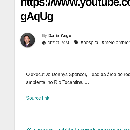
https://www.youtube
gAqUg
By
Daniel Wege
#hospital
,
#meio ambie
DEZ 27, 2024
O executivo Dennys Spencer, Head da área de resp
ambiental no Rio Tocantins, …
Source link