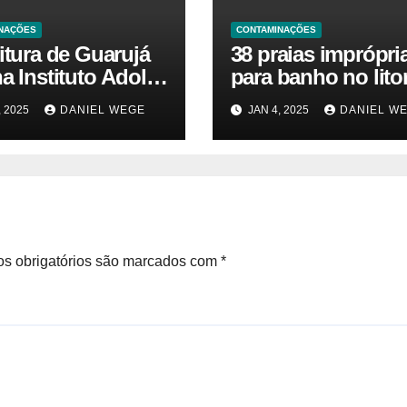
NAÇÕES
CONTAMINAÇÕES
itura de Guarujá
38 praias imprópri
a Instituto Adolfo
para banho no litor
para identificar
paulista geram aler
, 2025
DANIEL WEGE
JAN 4, 2025
DANIEL W
as da virose em
ambiental e de sa
ores e turistas –
pública
ias das Praias
s obrigatórios são marcados com
*