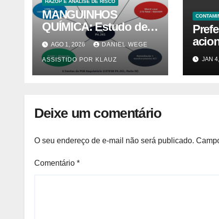
HAZOP E ANÁLISE DE RISCO
MANGUINHOS
CONTAMI
QUÍMICA: Estudo de
Prefe
Caso PGR — Área
acion
AGO 1, 2026
DANIEL WEGE
Contaminada
Lutz 
JAN 4
ASSISTIDO POR KLAUZ
Prioridade A em
caus
Campinas (CETESB
morad
P4.261)
Notíc
Deixe um comentário
O seu endereço de e-mail não será publicado.
Campo
Comentário
*