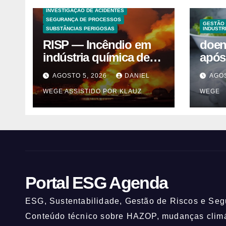
HAZOP E ANÁLISE DE RISCO
INVESTIGAÇÃO DE ACIDENTES
SEGURANÇA DE PROCESSOS
GESTÃO 
SUBSTÂNCIAS PERIGOSAS
INDUSTR
RISP — Incêndio em
doen
indústria química de
após
solventes em
alfa
AGOSTO 5, 2026
DANIEL
AGOS
Itaquaquecetuba/SP
WEGE ASSISTIDO POR KLAUZ
WEGE
(UNIQUIMA/Quema)
Portal ESG Agenda
ESG, Sustentabilidade, Gestão de Riscos e Segu
Conteúdo técnico sobre HAZOP, mudanças climát