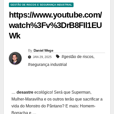
GESTÃO DE RISCOS E SEGURANÇA INDUSTRIAL
https://www.youtube.com/
watch%3Fv%3DrB8FIl1EU
Wk
By
Daniel Wege
#gestão de riscos
,
JAN 29, 2025
#segurança industrial
…
desastre
ecológico! Será que Superman,
Mulher-Maravilha e os outros terão que sacrificar a
vida do Monstro do Pântano? E mais: Homem-
Borracha e …