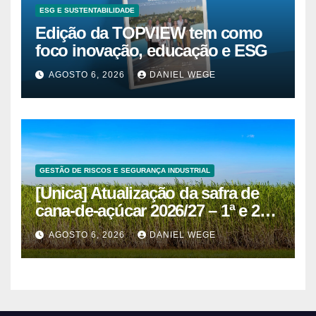
ESG E SUSTENTABILIDADE
Edição da TOPVIEW tem como
foco inovação, educação e ESG
AGOSTO 6, 2026
DANIEL WEGE
GESTÃO DE RISCOS E SEGURANÇA INDUSTRIAL
[Unica] Atualização da safra de
cana-de-açúcar 2026/27 – 1ª e 2ª
quinzenas de junho
AGOSTO 6, 2026
DANIEL WEGE