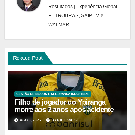
Resultados | Experiência Global:
PETROBRAS, SAIPEM e
WALMART
Related Post
GESTÃO DE RISCOS E SEGURANÇA INDUSTRIAL
Filho de jogador do Ypiranga
morre aos 2 anos após acidente
AGO 6, 2026
DANIEL WEGE