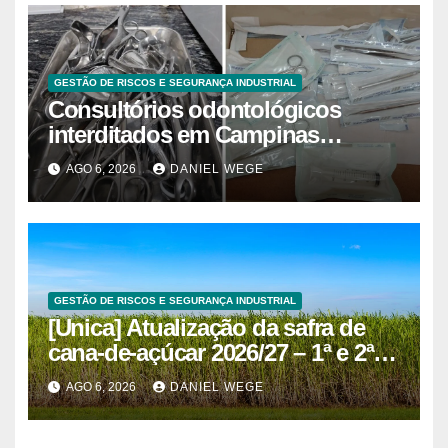
GESTÃO DE RISCOS E SEGURANÇA INDUSTRIAL
Consultórios odontológicos
interditados em Campinas
superam 2025
AGO 6, 2026
DANIEL WEGE
GESTÃO DE RISCOS E SEGURANÇA INDUSTRIAL
[Unica] Atualização da safra de
cana-de-açúcar 2026/27 – 1ª e 2ª
quinzenas de junho
AGO 6, 2026
DANIEL WEGE