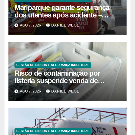
Mariparque garante segurança
dos utentes após acidente –
Observador
AGO 7, 2026
DANIEL WEGE
GESTÃO DE RISCOS E SEGURANÇA INDUSTRIAL
Risco de contaminação por
listeria suspende venda de
mirtilos em fábricas da América
AGO 7, 2026
DANIEL WEGE
do Norte – Mix Vale
GESTÃO DE RISCOS E SEGURANÇA INDUSTRIAL