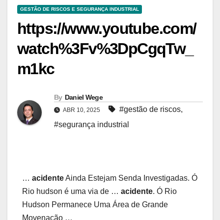
GESTÃO DE RISCOS E SEGURANÇA INDUSTRIAL
https://www.youtube.com/
watch%3Fv%3DpCgqTw_
m1kc
By
Daniel Wege
#gestão de riscos
,
ABR 10, 2025
#segurança industrial
…
acidente
Ainda Estejam Senda Investigadas. Ó
Rio hudson é uma via de …
acidente
. Ó Rio
Hudson Permanece Uma Área de Grande
Movenação …