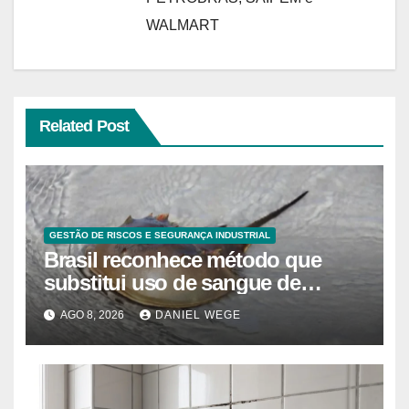
WALMART
Related Post
GESTÃO DE RISCOS E SEGURANÇA INDUSTRIAL
Brasil reconhece método que
substitui uso de sangue de
caranguejo-ferradura em testes
AGO 8, 2026
DANIEL WEGE
farmacêuticos