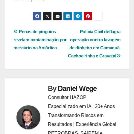
Navegação
Penas de pinguins
Polícia Civil deflagra
revelam contaminação por
operação contra lavagem
de
mercúrio na Antártica
de dinheiro em Camaquã,
Post
Cachoeirinha e Gravataí
By
Daniel Wege
Consultor HAZOP
Especializado em IA | 20+ Anos
Transformando Riscos em
Resultados | Experiência Global:
PETROBRAS, SAIPEM e