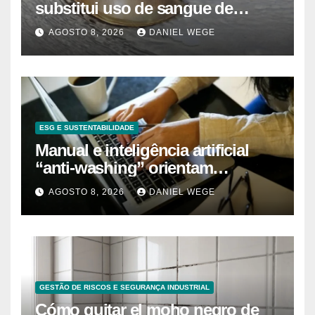
substitui uso de sangue de
caranguejo-ferradura em testes
AGOSTO 8, 2026
DANIEL WEGE
farmacêuticos
ESG E SUSTENTABILIDADE
Manual e inteligência artificial
“anti-washing” orientam
empresas
AGOSTO 8, 2026
DANIEL WEGE
GESTÃO DE RISCOS E SEGURANÇA INDUSTRIAL
Cómo quitar el moho negro de