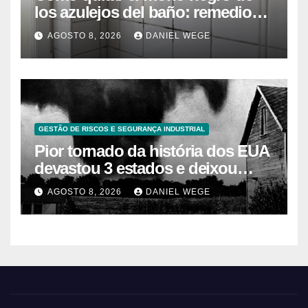
los azulejos del baño: remedios
caseros efectivos
AGOSTO 8, 2026
DANIEL WEGE
GESTÃO DE RISCOS E SEGURANÇA INDUSTRIAL
Pior tornado da história dos EUA
devastou 3 estados e deixou
centenas de mortos
AGOSTO 8, 2026
DANIEL WEGE