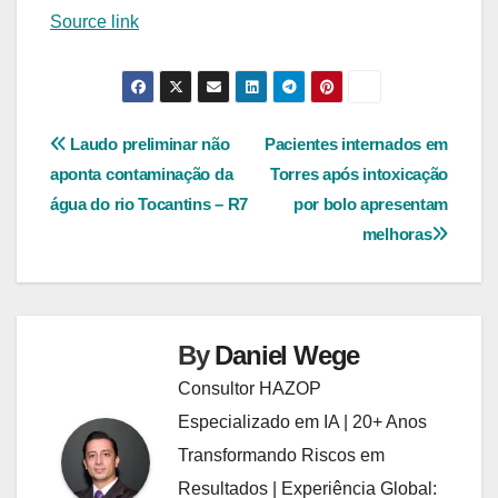
Source link
Navegação
Laudo preliminar não
Pacientes internados em
aponta contaminação da
Torres após intoxicação
de
água do rio Tocantins – R7
por bolo apresentam
Post
melhoras
By
Daniel Wege
Consultor HAZOP
Especializado em IA | 20+ Anos
Transformando Riscos em
Resultados | Experiência Global: