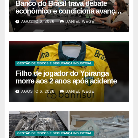
Banco do Brasil trava debate
econômico e condiciona avanços
à decisão da Fenaban | Contec
AGOSTO 6, 2026
DANIEL WEGE
Brasil
GESTÃO DE RISCOS E SEGURANÇA INDUSTRIAL
Filho de jogador do Ypiranga
morre aos 2 anos após acidente
AGOSTO 6, 2026
DANIEL WEGE
GESTÃO DE RISCOS E SEGURANÇA INDUSTRIAL