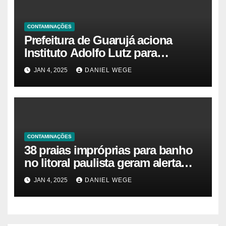
CONTAMINAÇÕES
Prefeitura de Guarujá aciona
Instituto Adolfo Lutz para
identificar causas da virose em
JAN 4, 2025
DANIEL WEGE
moradores e turistas – Notícias
das Praias
CONTAMINAÇÕES
38 praias impróprias para banho
no litoral paulista geram alerta
ambiental e de saúde pública
JAN 4, 2025
DANIEL WEGE