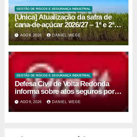
GESTÃO DE RISCOS E SEGURANÇA INDUSTRIAL
[Unica] Atualização da safra de
cana-de-açúcar 2026/27 – 1ª e 2ª
quinzenas de junho
AGO 6, 2026
DANIEL WEGE
GESTÃO DE RISCOS E SEGURANÇA INDUSTRIAL
Defesa Civil de Volta Redonda
informa sobre atos seguros por
conta de efeitos meteorológicos
AGO 6, 2026
DANIEL WEGE
previstos até domingo (9)