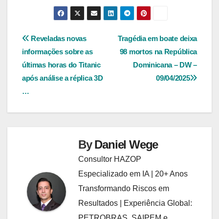
Navegação
Reveladas novas
Tragédia em boate deixa
informações sobre as
98 mortos na República
de
últimas horas do Titanic
Dominicana – DW –
Post
após análise a réplica 3D
09/04/2025
…
By
Daniel Wege
Consultor HAZOP
Especializado em IA | 20+ Anos
Transformando Riscos em
Resultados | Experiência Global:
PETROBRAS, SAIPEM e