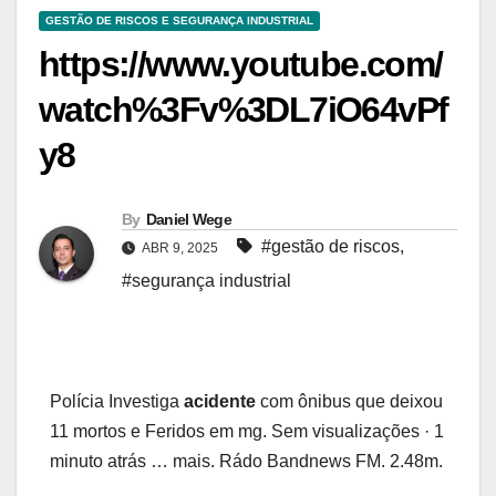
GESTÃO DE RISCOS E SEGURANÇA INDUSTRIAL
https://www.youtube.com/
watch%3Fv%3DL7iO64vPf
y8
By
Daniel Wege
#gestão de riscos
,
ABR 9, 2025
#segurança industrial
Polícia Investiga
acidente
com ônibus que deixou
11 mortos e Feridos em mg. Sem visualizações · 1
minuto atrás … mais. Rádo Bandnews FM. 2.48m.