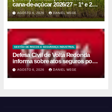
cana-de-açúcar 2026/27 – 1ª e 2ª
quinzenas de junho
AGOSTO 6, 2026
DANIEL WEGE
GESTÃO DE RISCOS E SEGURANÇA INDUSTRIAL
Defesa Civil de Volta Redonda
informa sobre atos seguros por
conta de efeitos meteorológicos
AGOSTO 6, 2026
DANIEL WEGE
previstos até domingo (9)