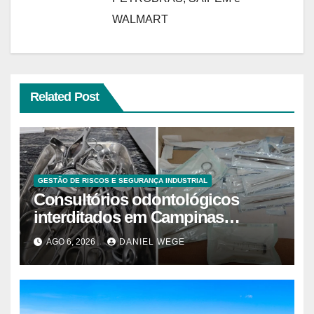
WALMART
Related Post
GESTÃO DE RISCOS E SEGURANÇA INDUSTRIAL
Consultórios odontológicos
interditados em Campinas
superam 2025
AGO 6, 2026
DANIEL WEGE