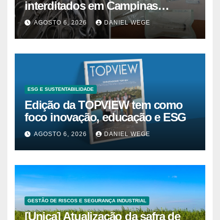
interditados em Campinas
superam 2025
AGOSTO 6, 2026
DANIEL WEGE
ESG E SUSTENTABILIDADE
Edição da TOPVIEW tem como
foco inovação, educação e ESG
AGOSTO 6, 2026
DANIEL WEGE
GESTÃO DE RISCOS E SEGURANÇA INDUSTRIAL
[Unica] Atualização da safra de