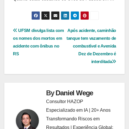
Navegação
UFSM divulga lista com
Após acidente, caminhão
os nomes dos mortos em
tanque tem vazamento de
de
acidente com ônibus no
combustível e Avenida
Post
RS
Dez de Dezembro é
interditada
By
Daniel Wege
Consultor HAZOP
Especializado em IA | 20+ Anos
Transformando Riscos em
Resultados | Experiência Global: