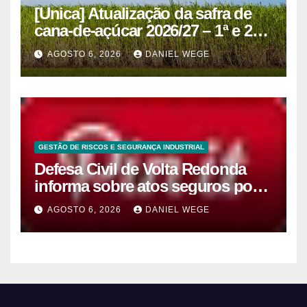
[Unica] Atualização da safra de
cana-de-açúcar 2026/27 – 1ª e 2ª
quinzenas de junho
AGOSTO 6, 2026
DANIEL WEGE
GESTÃO DE RISCOS E SEGURANÇA INDUSTRIAL
Defesa Civil de Volta Redonda
informa sobre atos seguros por
conta de efeitos meteorológicos
AGOSTO 6, 2026
DANIEL WEGE
previstos até domingo (9)