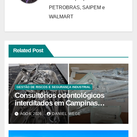
PETROBRAS, SAIPEM e
WALMART
Related Post
GESTÃO DE RISCOS E SEGURANÇA INDUSTRIAL
Consultórios odontológicos
interditados em Campinas
superam 2025
AGO 6, 2026
DANIEL WEGE