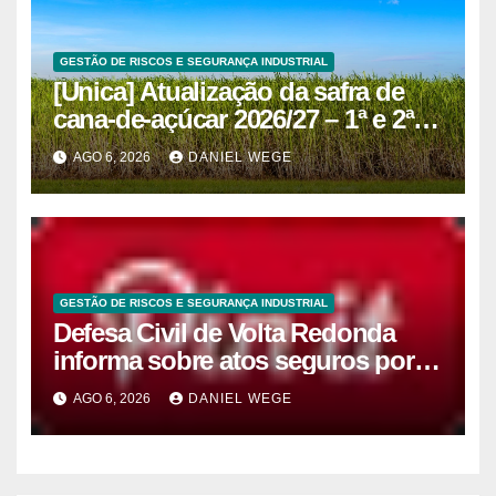
GESTÃO DE RISCOS E SEGURANÇA INDUSTRIAL
[Unica] Atualização da safra de
cana-de-açúcar 2026/27 – 1ª e 2ª
quinzenas de junho
AGO 6, 2026
DANIEL WEGE
GESTÃO DE RISCOS E SEGURANÇA INDUSTRIAL
Defesa Civil de Volta Redonda
informa sobre atos seguros por
conta de efeitos meteorológicos
AGO 6, 2026
DANIEL WEGE
previstos até domingo (9)