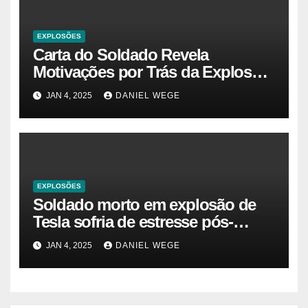
EXPLOSÕES
Carta do Soldado Revela
Motivações por Trás da Explosão
do Cybertruck em Las Vegas –
JAN 4, 2025
DANIEL WEGE
Gazeta Brasil
EXPLOSÕES
Soldado morto em explosão de
Tesla sofria de estresse pós-
traumático e temia ‘colapso’ dos
JAN 4, 2025
DANIEL WEGE
EUA