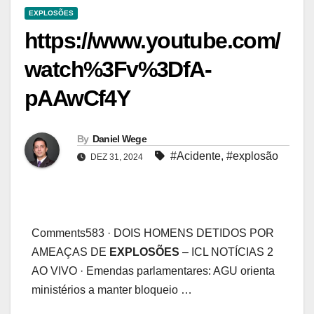
EXPLOSÕES
https://www.youtube.com/
watch%3Fv%3DfA-
pAAwCf4Y
By
Daniel Wege
#Acidente
,
#explosão
DEZ 31, 2024
Comments583 · DOIS HOMENS DETIDOS POR
AMEAÇAS DE
EXPLOSÕES
– ICL NOTÍCIAS 2
AO VIVO · Emendas parlamentares: AGU orienta
ministérios a manter bloqueio …