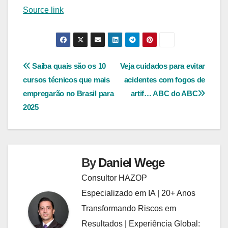
Source link
Navegação
Saiba quais são os 10
Veja cuidados para evitar
cursos técnicos que mais
acidentes com fogos de
de
empregarão no Brasil para
artif… ABC do ABC
Post
2025
By
Daniel Wege
Consultor HAZOP
Especializado em IA | 20+ Anos
Transformando Riscos em
Resultados | Experiência Global: