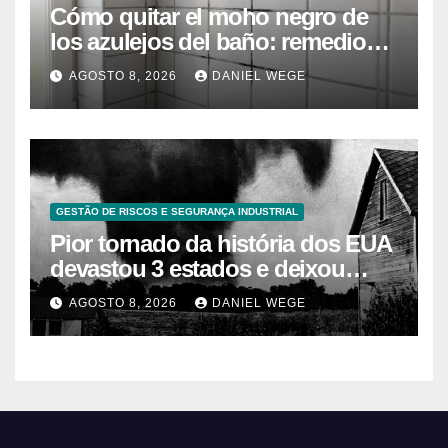
Cómo quitar el moho negro de
los azulejos del baño: remedios
caseros efectivos
AGOSTO 8, 2026
DANIEL WEGE
GESTÃO DE RISCOS E SEGURANÇA INDUSTRIAL
Pior tornado da história dos EUA
devastou 3 estados e deixou
centenas de mortos
AGOSTO 8, 2026
DANIEL WEGE