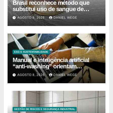
Brasil reconhece método que
substitui uso de sangue de
caranguejo-ferradura em testes
AGOSTO 8, 2026
DANIEL WEGE
farmacêuticos
ESG E SUSTENTABILIDADE
Manual e inteligência artificial
“anti-washing” orientam
empresas
AGOSTO 8, 2026
DANIEL WEGE
GESTÃO DE RISCOS E SEGURANÇA INDUSTRIAL