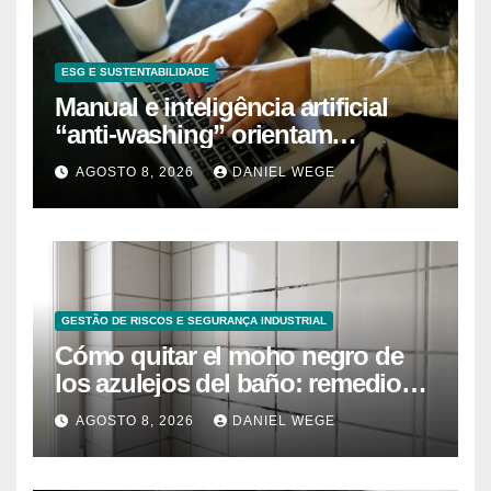
ESG E SUSTENTABILIDADE
Manual e inteligência artificial
“anti-washing” orientam
empresas
AGOSTO 8, 2026
DANIEL WEGE
GESTÃO DE RISCOS E SEGURANÇA INDUSTRIAL
Cómo quitar el moho negro de
los azulejos del baño: remedios
caseros efectivos
AGOSTO 8, 2026
DANIEL WEGE