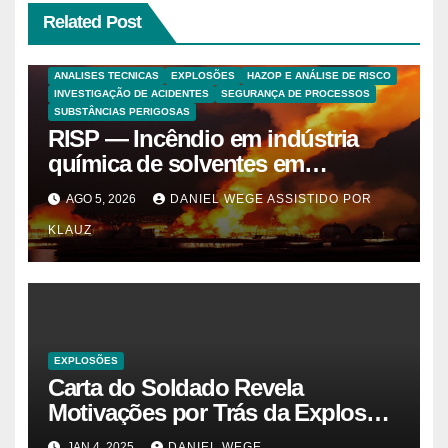
Related Post
ANALISES TECNICAS
EXPLOSÕES
HAZOP E ANÁLISE DE RISCO
INVESTIGAÇÃO DE ACIDENTES
SEGURANÇA DE PROCESSOS
SUBSTÂNCIAS PERIGOSAS
RISP — Incêndio em indústria
química de solventes em
Itaquaquecetuba/SP
AGO 5, 2026
DANIEL WEGE ASSISTIDO POR
(UNIQUIMA/Quema)
KLAUZ
EXPLOSÕES
Carta do Soldado Revela
Motivações por Trás da Explosão
do Cybertruck em Las Vegas –
JAN 4, 2025
DANIEL WEGE