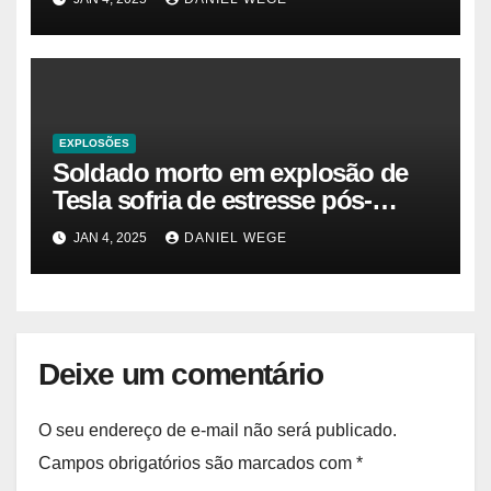
Gazeta Brasil
EXPLOSÕES
Soldado morto em explosão de
Tesla sofria de estresse pós-
traumático e temia ‘colapso’ dos
JAN 4, 2025
DANIEL WEGE
EUA
Deixe um comentário
O seu endereço de e-mail não será publicado.
Campos obrigatórios são marcados com
*