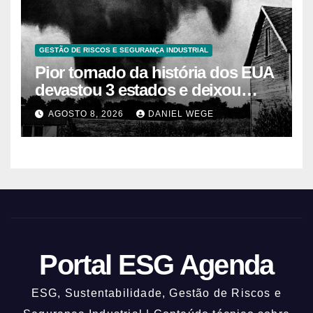
GESTÃO DE RISCOS E SEGURANÇA INDUSTRIAL
Pior tornado da história dos EUA
devastou 3 estados e deixou
centenas de mortos
AGOSTO 8, 2026
DANIEL WEGE
Portal ESG Agenda
ESG, Sustentabilidade, Gestão de Riscos e