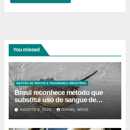
You missed
GESTÃO DE RISCOS E SEGURANÇA INDUSTRIAL
Brasil reconhece método que
substitui uso de sangue de
caranguejo-ferradura em testes
AGOSTO 8, 2026
DANIEL WEGE
farmacêuticos