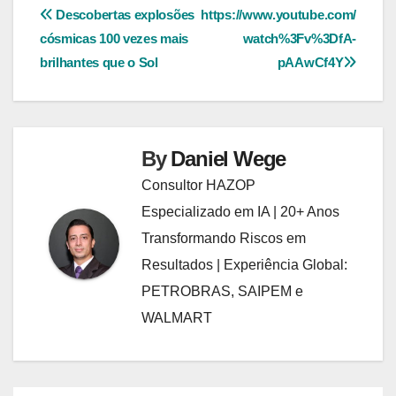
Navegação
Descobertas explosões
https://www.youtube.com/
cósmicas 100 vezes mais
watch%3Fv%3DfA-
de
brilhantes que o Sol
pAAwCf4Y
Post
By
Daniel Wege
Consultor HAZOP
Especializado em IA | 20+ Anos
Transformando Riscos em
Resultados | Experiência Global:
PETROBRAS, SAIPEM e
WALMART