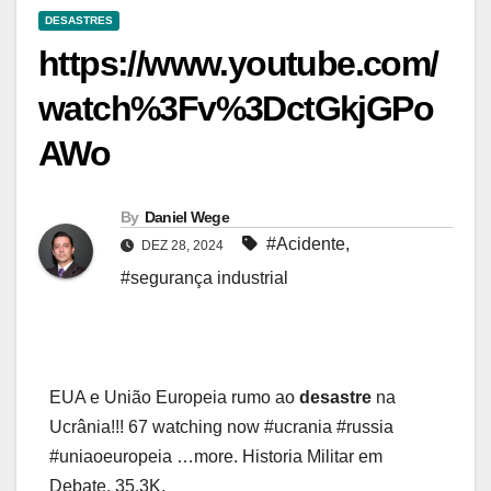
DESASTRES
https://www.youtube.com/
watch%3Fv%3DctGkjGPo
AWo
By
Daniel Wege
#Acidente
,
DEZ 28, 2024
#segurança industrial
EUA e União Europeia rumo ao
desastre
na
Ucrânia!!! 67 watching now #ucrania #russia
#uniaoeuropeia …more. Historia Militar em
Debate. 35.3K.