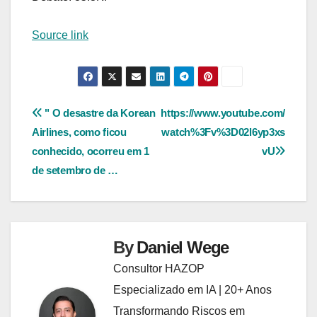
Source link
Navegação
" O desastre da Korean
https://www.youtube.com/
Airlines, como ficou
watch%3Fv%3D02l6yp3xs
de
conhecido, ocorreu em 1
vU
Post
de setembro de …
By
Daniel Wege
Consultor HAZOP
Especializado em IA | 20+ Anos
Transformando Riscos em