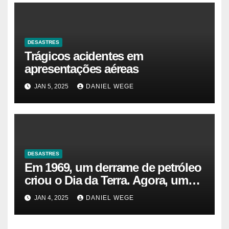
DESASTRES
Trágicos acidentes em
apresentações aéreas
JAN 5, 2025
DANIEL WEGE
DESASTRES
Em 1969, um derrame de petróleo
criou o Dia da Terra. Agora, um
gasoduto pode reabrir |
JAN 4, 2025
DANIEL WEGE
Sustentabilidade