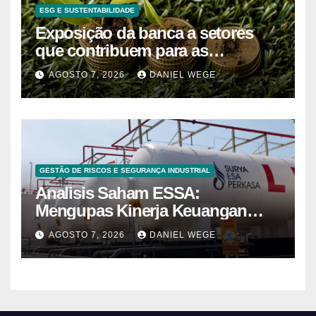
ESG E SUSTENTABILIDADE
Exposição da banca a setores
que contribuem para as
alterações climáticas mantém-se
AGOSTO 7, 2026
DANIEL WEGE
nos 62%
GESTÃO DE RISCOS E SEGURANÇA INDUSTRIAL
Analisis Saham ESSA:
Mengupas Kinerja Keuangan
ESSA Semester I 2026
AGOSTO 7, 2026
DANIEL WEGE