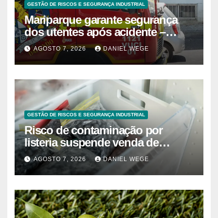
GESTÃO DE RISCOS E SEGURANÇA INDUSTRIAL
Mariparque garante segurança
dos utentes após acidente –
Observador
AGOSTO 7, 2026
DANIEL WEGE
GESTÃO DE RISCOS E SEGURANÇA INDUSTRIAL
Risco de contaminação por
listeria suspende venda de
mirtilos em fábricas da América
AGOSTO 7, 2026
DANIEL WEGE
do Norte – Mix Vale