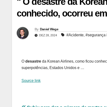
" O desastre da Korean
conhecido, ocorreu em
By
Daniel Wege
#Acidente
,
#segurança i
DEZ 28, 2024
O
desastre
da Korean Airlines, como ficou conhe
superpotências, Estados Unidos e …
Source link