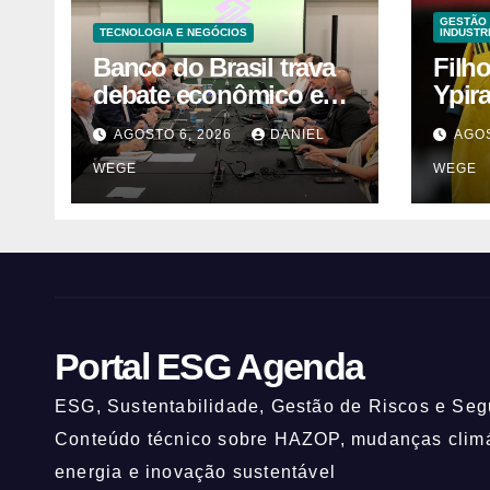
GESTÃO 
TECNOLOGIA E NEGÓCIOS
INDUSTR
Banco do Brasil trava
Filh
debate econômico e
Ypir
condiciona avanços à
anos
AGOSTO 6, 2026
DANIEL
AGOS
decisão da Fenaban |
WEGE
WEGE
Contec Brasil
Portal ESG Agenda
ESG, Sustentabilidade, Gestão de Riscos e Segu
Conteúdo técnico sobre HAZOP, mudanças climát
energia e inovação sustentável