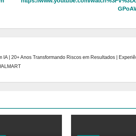
em
https://www.youtube.com/watch%3Fv%3Dc
P
GPoA
 IA | 20+ Anos Transformando Riscos em Resultados | Experiê
 WALMART