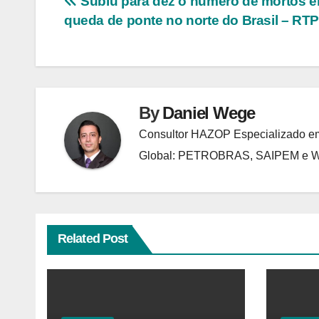
Navegação
Subiu para dez o número de mortos 
queda de ponte no norte do Brasil – RT
de
Post
By
Daniel Wege
Consultor HAZOP Especializado em
Global: PETROBRAS, SAIPEM e
Related Post