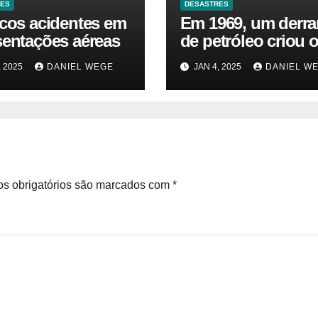
RES
DESASTRES
icos acidentes em
Em 1969, um derr
sentações aéreas
de petróleo criou o
da Terra. Agora, u
, 2025
DANIEL WEGE
JAN 4, 2025
DANIEL W
gasoduto pode rea
| Sustentabilidade
s obrigatórios são marcados com
*