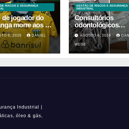
DE RISCOS E SEGURANÇA
GESTÃO DE RISCOS E SEGURANÇA
IAL
INDUSTRIAL
o de jogador do
Consultórios
anga morre aos 2
odontológicos
 após acidente
interditados em
TO 6, 2026
DANIEL
AGOSTO 6, 2026
DAN
Campinas supera
WEGE
2025
rança Industrial |
icas, óleo & gás,