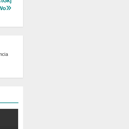
tGkj
Wo
ncia