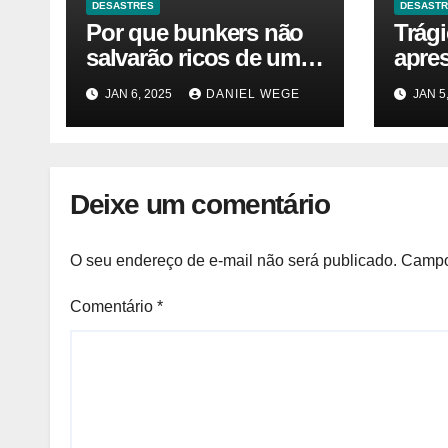
DESASTRES
DESAST
Por que bunkers não
Trág
salvarão ricos de um
apre
desastre nuclear
JAN 6, 2025
DANIEL WEGE
JAN 5
Deixe um comentário
O seu endereço de e-mail não será publicado.
Campo
Comentário
*