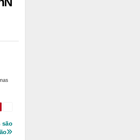
hN
 nas
s são
são