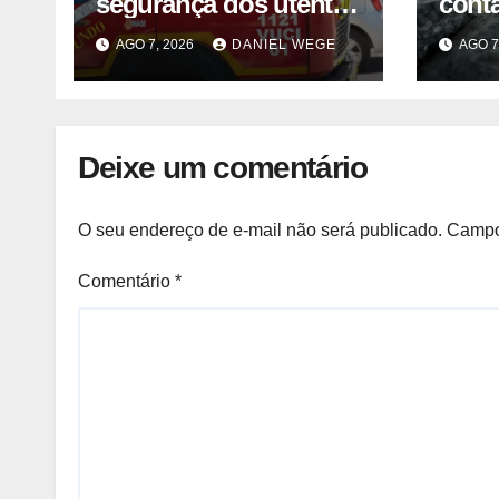
segurança dos utentes
cont
após acidente –
liste
AGO 7, 2026
DANIEL WEGE
AGO 7
Observador
venda
fábri
Norte
Deixe um comentário
O seu endereço de e-mail não será publicado.
Campo
Comentário
*