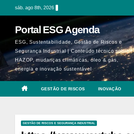
Skip
sáb. ago 8th, 2026
to
content
Portal ESG Agenda
ESG, Sustentabilidade, Gestão de Riscos e
Segurança Industrial | Conteúdo técnico sobre
HAZOP, mudanças climáticas, óleo & gás,
energia e inovação sustentável
GESTÃO DE RISCOS
INOVAÇÃO
GESTÃO DE RISCOS E SEGURANÇA INDUSTRIAL