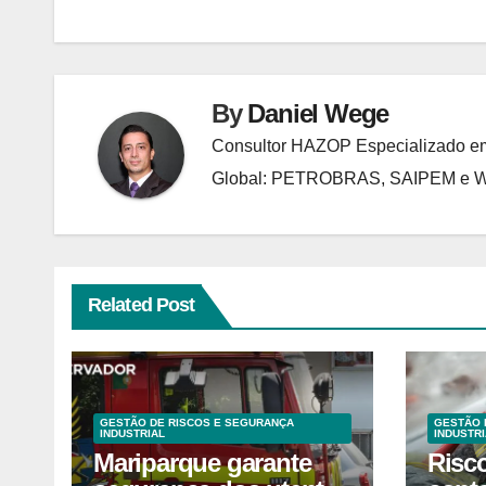
Post
By
Daniel Wege
Consultor HAZOP Especializado em
Global: PETROBRAS, SAIPEM e
Related Post
GESTÃO DE RISCOS E SEGURANÇA
GESTÃO 
INDUSTRIAL
INDUSTRI
Mariparque garante
Risc