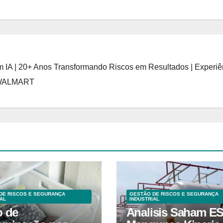
 IA | 20+ Anos Transformando Riscos em Resultados | Experiê
 WALMART
DE RISCOS E SEGURANÇA
GESTÃO DE RISCOS E SEGURANÇA
AL
INDUSTRIAL
o de
Analisis Saham E