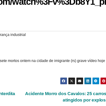
.com/watch%3Fv%3Db8Y1_p
ança industrial
ete mortos ontem na cidade de imigrante (rs) grave vídeo hoje
terdita
Acidente Morro dos Cavalos: 25 carro
atingidos por explo