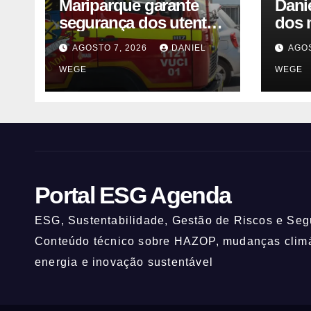
Mariparque garante
Dani
segurança dos utentes
dos 
após acidente –
visio
AGOSTO 7, 2026
DANIEL
AGOS
Observador
fale
WEGE
WEGE
Sinc
Portal ESG Agenda
ESG, Sustentabilidade, Gestão de Riscos e Segu
Conteúdo técnico sobre HAZOP, mudanças climát
energia e inovação sustentável