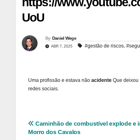
https://www.youtube
UoU
By
Daniel Wege
#gestão de riscos
,
#segur
ABR 7, 2025
Uma profissão e estava não
acidente
Que deixou s
redes sociais.
Navegação
Caminhão de combustível explode e in
Morro dos Cavalos
de