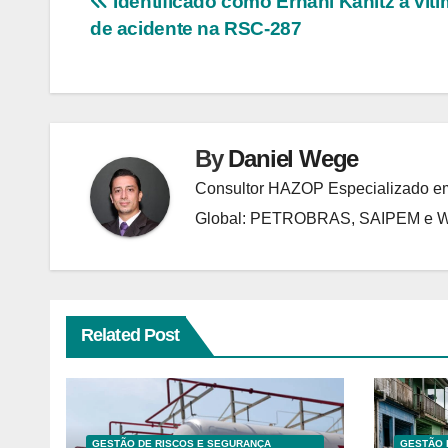
Navegação
Identificado como Ernani Kanitz a vítim
de acidente na RSC-287
de
Post
By
Daniel Wege
Consultor HAZOP Especializado em
Global: PETROBRAS, SAIPEM e
Related Post
GESTÃO DE RISCOS E SEGURANÇA
GESTÃO 