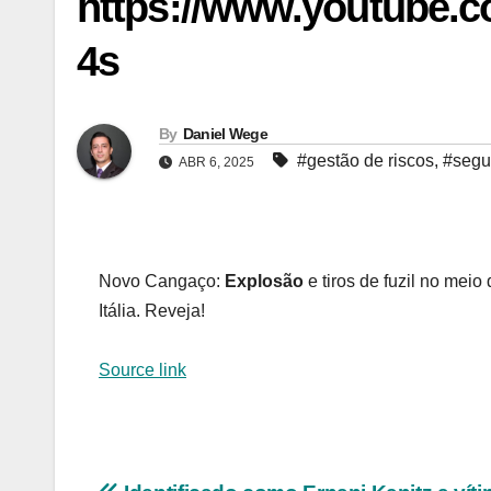
https://www.youtube
4s
By
Daniel Wege
#gestão de riscos
,
#segur
ABR 6, 2025
Novo Cangaço:
Explosão
e tiros de fuzil no meio
Itália. Reveja!
Source link