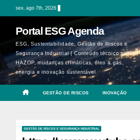
Skip
sex. ago 7th, 2026
to
content
Portal ESG Agenda
ESG, Sustentabilidade, Gestão de Riscos e
Segurança Industrial | Conteúdo técnico sobre
HAZOP, mudanças climáticas, óleo & gás,
energia e inovação sustentável
GESTÃO DE RISCOS
INOVAÇÃO
GESTÃO DE RISCOS E SEGURANÇA INDUSTRIAL