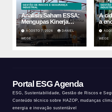
GESTÃO DE RISCOS E SEGURANÇA
GESTÃO 
INDUSTRIAL
INDUSTR
Analisis Saham ESSA:
A ci
Mengupas Kinerja
a en
Keuangan ESSA
desa
AGOSTO 7, 2026
DANIEL
AGOS
Semester I 2026
calen
WEGE
WEGE
são 
prim
desca
comé
prate
toda 
avisa
Portal ESG Agenda
cons
há 4
ESG, Sustentabilidade, Gestão de Riscos e Segu
a ar
Conteúdo técnico sobre HAZOP, mudanças climát
é pr
energia e inovação sustentável
mais