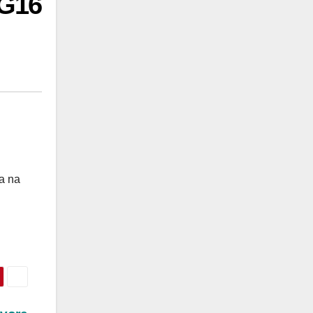
0G16
ra na