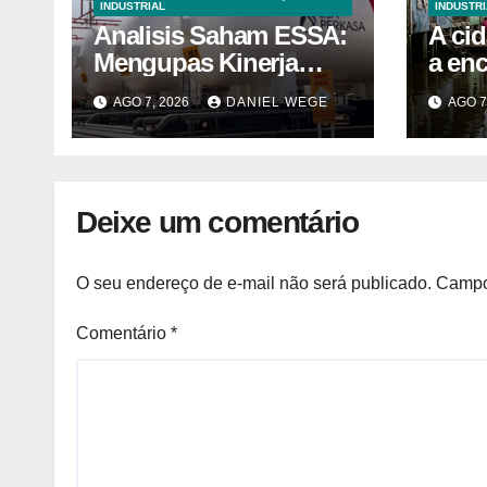
INDUSTRIAL
INDUSTRI
Analisis Saham ESSA:
A ci
Mengupas Kinerja
a en
Keuangan ESSA
é de
AGO 7, 2026
DANIEL WEGE
AGO 7
Semester I 2026
calen
são 
prime
desca
Deixe um comentário
comé
prate
toda 
O seu endereço de e-mail não será publicado.
Campo
avisa
const
Comentário
*
há 40
a ar
é pr
mais 
água