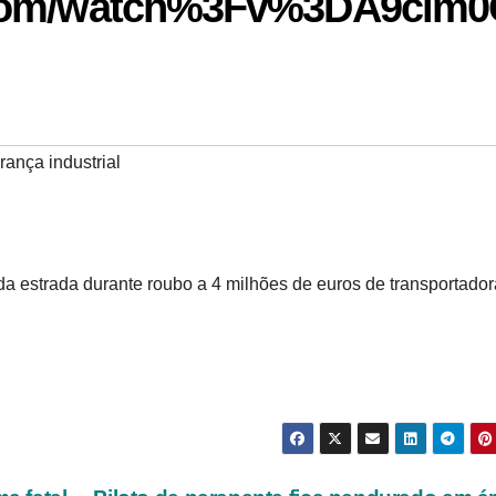
.com/watch%3Fv%3DA9cim
ança industrial
 da estrada durante roubo a 4 milhões de euros de transportado