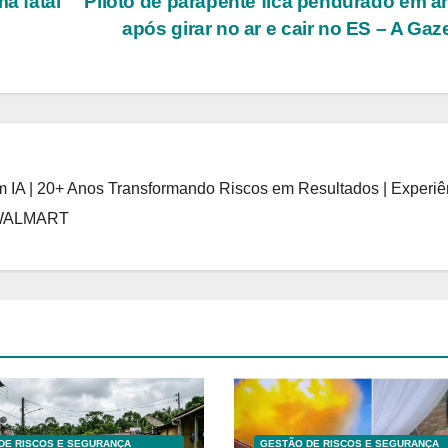
a fatal
Piloto de parapente fica pendurado em á
após girar no ar e cair no ES – A Gaz
 IA | 20+ Anos Transformando Riscos em Resultados | Experiê
 WALMART
DE RISCOS E SEGURANÇA
GESTÃO DE RISCOS E SEGURANÇA