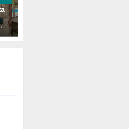
ta
EGE