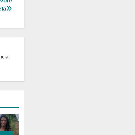
rvore
eta
ncia