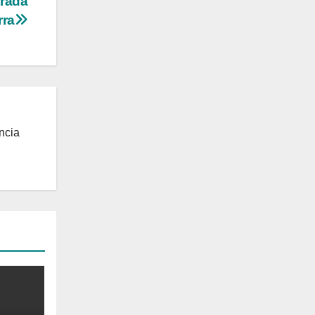
trada
rra
ncia