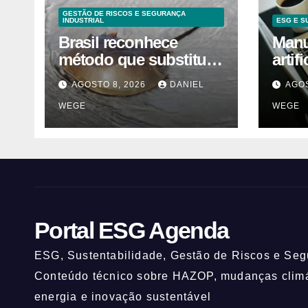
GESTÃO DE RISCOS E SEGURANÇA
INDUSTRIAL
ESG E S
Brasil reconhece
Manua
método que substitui
artif
uso de sangue de
orie
AGOSTO 8, 2026
DANIEL
AGOS
caranguejo-ferradura
WEGE
WEGE
em testes
farmacêuticos
Portal ESG Agenda
ESG, Sustentabilidade, Gestão de Riscos e Segu
Conteúdo técnico sobre HAZOP, mudanças climát
energia e inovação sustentável