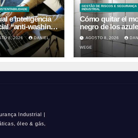
GESTÃO DE RISCOS E SEGURANÇA
USTENTABILIDADE
INDUSTRIAL
l e inteligência
Cómo quitar el m
icial “anti-washing”
negro de los azul
ntam empresas
del baño: remedio
TO 8, 2026
DANIEL
AGOSTO 8, 2026
DAN
caseros efectivos
WEGE
rança Industrial |
icas, óleo & gás,