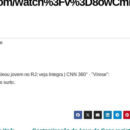
e.com/watch%3Fv%3D8owCm
te
eou jovem no RJ; veja íntegra | CNN 360° · "Virose":
 surto.