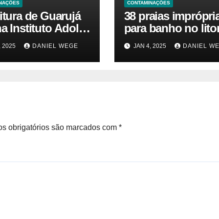
NAÇÕES
CONTAMINAÇÕES
itura de Guarujá
38 praias imprópri
a Instituto Adolfo
para banho no litor
para identificar
paulista geram aler
, 2025
DANIEL WEGE
JAN 4, 2025
DANIEL W
as da virose em
ambiental e de sa
ores e turistas –
pública
ias das Praias
s obrigatórios são marcados com
*