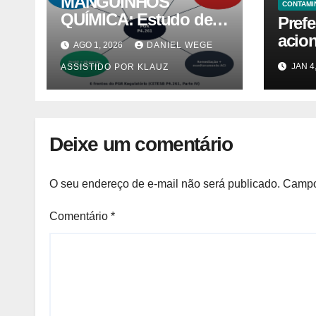
MANGUINHOS
CONTAMI
QUÍMICA: Estudo de
Prefe
Caso PGR — Área
acion
AGO 1, 2026
DANIEL WEGE
Contaminada
Lutz 
JAN 4
ASSISTIDO POR KLAUZ
Prioridade A em
caus
Campinas (CETESB
morad
P4.261)
Notíc
Deixe um comentário
O seu endereço de e-mail não será publicado.
Campo
Comentário
*