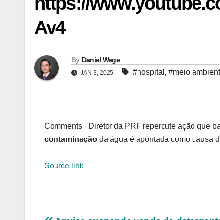
https://www.youtub
Av4
By
Daniel Wege
#hospital
,
#meio ambien
JAN 3, 2025
Comments · Diretor da PRF repercute ação que bal
contaminação
da água é apontada como causa do
Source link