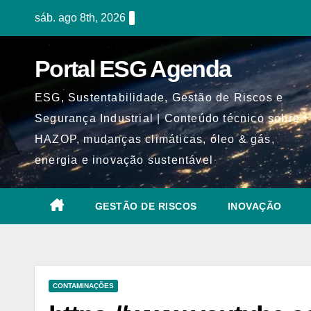
Skip
sáb. ago 8th, 2026
to
content
Portal ESG Agenda
ESG, Sustentabilidade, Gestão de Riscos e
Segurança Industrial | Conteúdo técnico sobre
HAZOP, mudanças climáticas, óleo & gás,
energia e inovação sustentável
GESTÃO DE RISCOS
INOVAÇÃO
CONTAMINAÇÕES