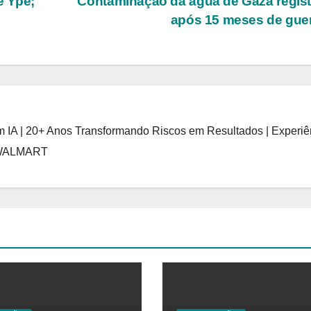
e Ypê;
Contaminação da água de Gaza regis
após 15 meses de gue
 IA | 20+ Anos Transformando Riscos em Resultados | Experiê
 WALMART