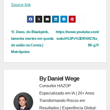
Source link
Navegação
Jisoo, do Blackpink,
https://www.youtube.com/
lamenta mortes em queda
watch%3Fv%3DR4XCNx_
de
de avião na Coreia |
8X-g
Post
Metrópoles
By
Daniel Wege
Consultor HAZOP
Especializado em IA | 20+ Anos
Transformando Riscos em
Resultados | Experiência Global: