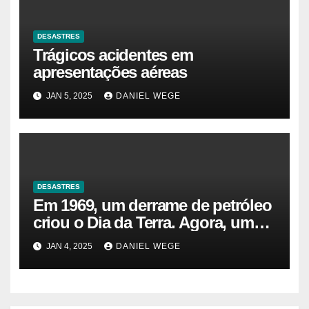
DESASTRES
Trágicos acidentes em
apresentações aéreas
JAN 5, 2025
DANIEL WEGE
DESASTRES
Em 1969, um derrame de petróleo
criou o Dia da Terra. Agora, um
gasoduto pode reabrir |
JAN 4, 2025
DANIEL WEGE
Sustentabilidade