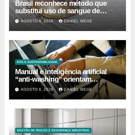
Brasil reconhece método que
substitui uso de sangue de
caranguejo-ferradura em testes
AGOSTO 8, 2026
DANIEL WEGE
farmacêuticos
ESG E SUSTENTABILIDADE
Manual e inteligência artificial
“anti-washing” orientam
empresas
AGOSTO 8, 2026
DANIEL WEGE
GESTÃO DE RISCOS E SEGURANÇA INDUSTRIAL