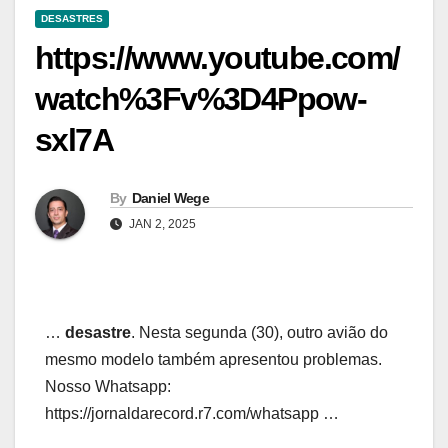
DESASTRES
https://www.youtube.com/
watch%3Fv%3D4Ppow-
sxl7A
By
Daniel Wege
JAN 2, 2025
…
desastre
. Nesta segunda (30), outro avião do
mesmo modelo também apresentou problemas.
Nosso Whatsapp:
https://jornaldarecord.r7.com/whatsapp …