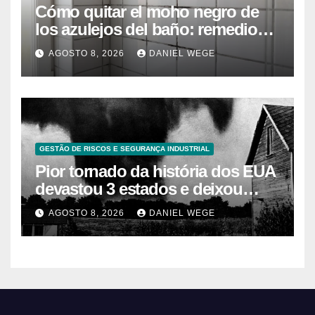
Cómo quitar el moho negro de
los azulejos del baño: remedios
caseros efectivos
AGOSTO 8, 2026
DANIEL WEGE
GESTÃO DE RISCOS E SEGURANÇA INDUSTRIAL
Pior tornado da história dos EUA
devastou 3 estados e deixou
centenas de mortos
AGOSTO 8, 2026
DANIEL WEGE