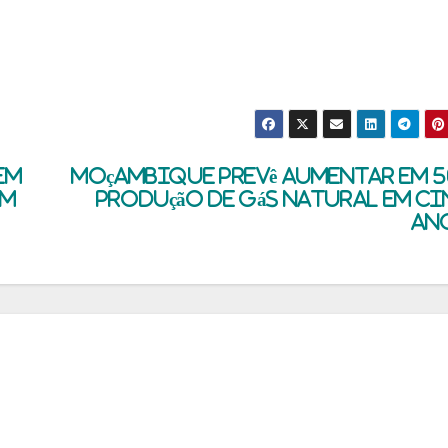
em
Moçambique prevê aumentar em 
em
produção de gás natural em c
an