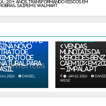
A | 20+ Anos Transformando Riscos em
TROBRAS, SAIPEM e WALMART
 GÁS E ENERGIA
adener vence
itação da YPFB
ÓLEO, GÁS E ENERGIA
ssina novo
Vendas
trato de
mundiais da
rimento de
Mercedes-Benz
 natural para
caem 10% em 20
rasil
– Impala.pt
 14, 2026
DANIEL
JAN 12, 2026
DANIE
WEGE