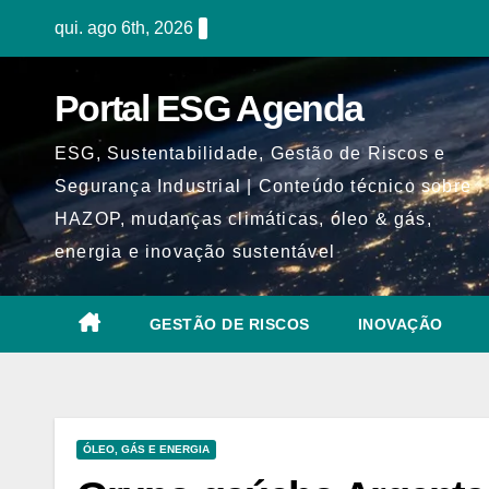
Skip
qui. ago 6th, 2026
to
content
Portal ESG Agenda
ESG, Sustentabilidade, Gestão de Riscos e
Segurança Industrial | Conteúdo técnico sobre
HAZOP, mudanças climáticas, óleo & gás,
energia e inovação sustentável
GESTÃO DE RISCOS
INOVAÇÃO
ÓLEO, GÁS E ENERGIA