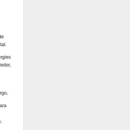
de
al.
ergies
dedor,
rgo.
ara
,