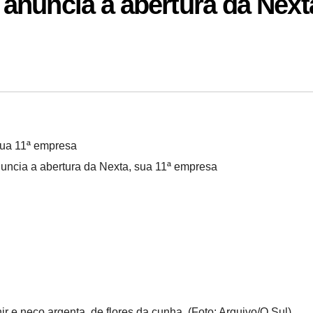
anuncia a abertura da Next
uncia a abertura da Nexta, sua 11ª empresa
e neco argenta, de flores da cunha. (Foto: Arquivo/O Sul)