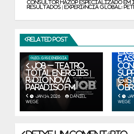
Consultor HAZOP Especializado em I
Resultados | Experiência Global: PE
ÓLEO,
Related Post
Tr
lic
e a
ÓLEO, GÁS E ENERGIA
JOB – TEATRO
con
TOTAL ENERGIES |
sup
Rádio Nova
gás
Paradiso FM
o B
JAN 14, 2026
DANIEL
JAN
WEGE
WEGE