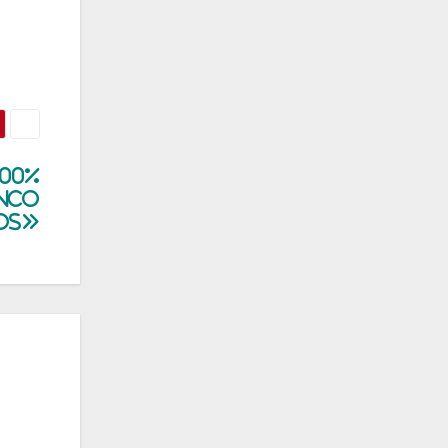
500%
inco
os