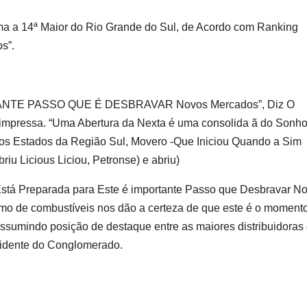
ma a 14ª Maior do Rio Grande do Sul, de Acordo com Ranking
s”.
RTANTE PASSO QUE É DESBRAVAR Novos Mercados”, Diz O
 impressa. “Uma Abertura da Nexta é uma consolida ã do Sonh
os Estados da Região Sul, Movero -Que Iniciou Quando a Sim
riu Licious Liciou, Petronse) e abriu)
stá Preparada para Este é importante Passo que Desbravar N
o de combustíveis nos dão a certeza de que este é o moment
assumindo posição de destaque entre as maiores distribuidoras
esidente do Conglomerado.