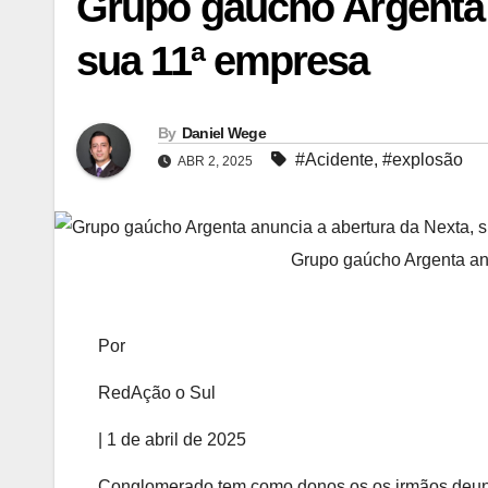
Grupo gaúcho Argenta 
sua 11ª empresa
By
Daniel Wege
#Acidente
,
#explosão
ABR 2, 2025
Grupo gaúcho Argenta an
Por
RedAção o Sul
| 1 de abril de 2025
Conglomerado tem como donos os os irmãos deunir 