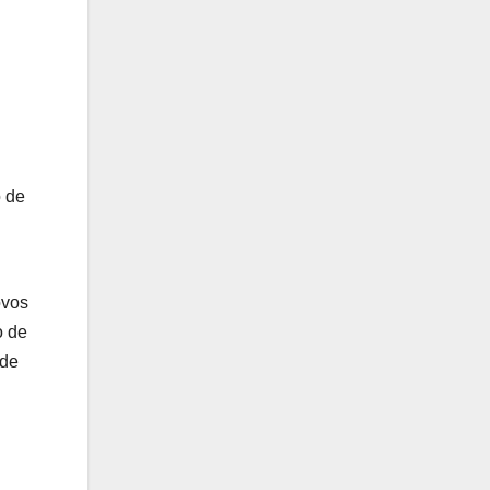
o de
ovos
o de
 de