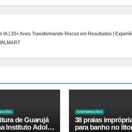
 IA | 20+ Anos Transformando Riscos em Resultados | Experiê
 WALMART
NAÇÕES
CONTAMINAÇÕES
itura de Guarujá
38 praias imprópri
a Instituto Adolfo
para banho no litor