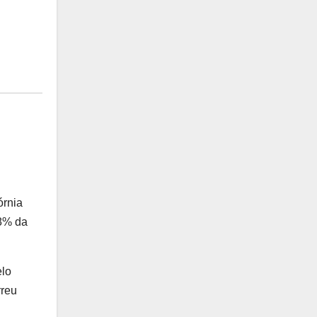
órnia
18% da
elo
rreu