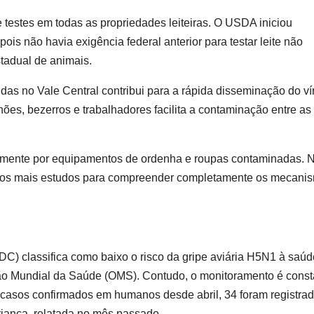
 testes em todas as propriedades leiteiras. O USDA iniciou
s não havia exigência federal anterior para testar leite não
tadual de animais.
as no Vale Central contribui para a rápida disseminação do ví
ões, bezerros e trabalhadores facilita a contaminação entre as
almente por equipamentos de ordenha e roupas contaminadas. 
rios mais estudos para compreender completamente os mecani
C) classifica como baixo o risco da gripe aviária H5N1 à saúd
ão Mundial da Saúde (OMS). Contudo, o monitoramento é const
 casos confirmados em humanos desde abril, 34 foram registra
criança, relatada no mês passado.