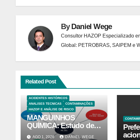
Post
By
Daniel Wege
Consultor HAZOP Especializado em
Global: PETROBRAS, SAIPEM e
Related Post
ACIDENTES HISTÓRICOS
ANALISES TECNICAS
CONTAMINAÇÕES
HAZOP E ANÁLISE DE RISCO
MANGUINHOS
CONTAMI
QUÍMICA: Estudo de
Prefe
Caso PGR — Área
acion
AGO 1, 2026
DANIEL WEGE