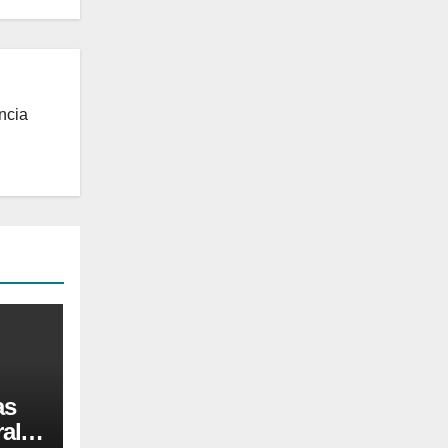
ncia
as
al