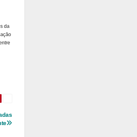
es da
lação
entre
madas
nte