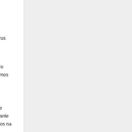
rus
No
smos
e
ante
dos na