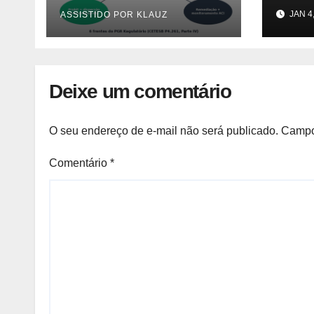
Contaminada
Lutz 
JAN 4
ASSISTIDO POR KLAUZ
Prioridade A em
caus
Campinas (CETESB
morad
P4.261)
Notíc
Deixe um comentário
O seu endereço de e-mail não será publicado.
Campo
Comentário
*