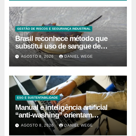
GESTÃO DE RISCOS E SEGURANÇA INDUSTRIAL
Brasil reconhece método que
substitui uso de sangue de
caranguejo-ferradura em testes
AGOSTO 8, 2026
DANIEL WEGE
farmacêuticos
ESG E SUSTENTABILIDADE
Manual e inteligência artificial
“anti-washing” orientam
empresas
AGOSTO 8, 2026
DANIEL WEGE