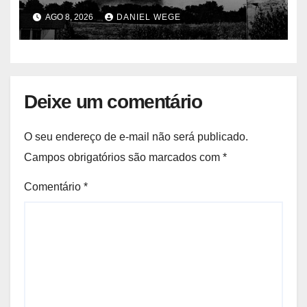
centenas de mortos
AGO 8, 2026
DANIEL WEGE
Deixe um comentário
O seu endereço de e-mail não será publicado.
Campos obrigatórios são marcados com
*
Comentário
*