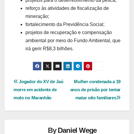
projetos para o desenvolvimento da pesca;
reforço às atividades de fiscalização de
mineração;
fortalecimento da Previdência Social;
projetos de recuperação e compensação
ambiental por meio do Fundo Ambiental, que
irá gerir R$8,3 bilhões.
Navegação
Jogador do XV de Jaú
Mulher condenada a 19
morre em acidente de
anos de prisão por tentar
de
moto no Maranhão
matar oito familiares
Post
By
Daniel Wege