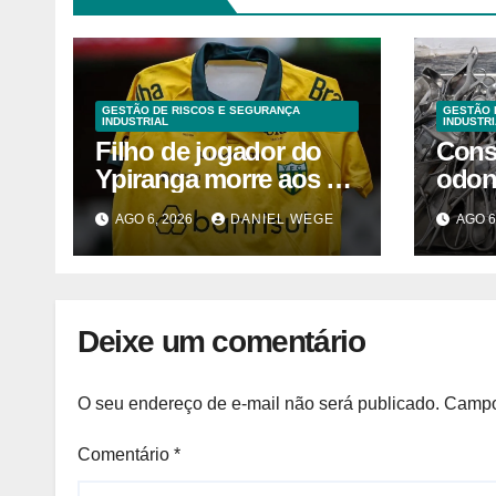
GESTÃO DE RISCOS E SEGURANÇA
GESTÃO 
INDUSTRIAL
INDUSTRI
Filho de jogador do
Cons
Ypiranga morre aos 2
odon
anos após acidente
inter
AGO 6, 2026
DANIEL WEGE
AGO 6
Camp
2025
Deixe um comentário
O seu endereço de e-mail não será publicado.
Campo
Comentário
*