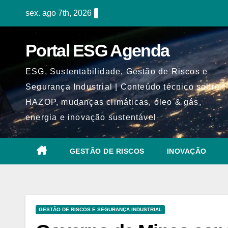
Skip
sex. ago 7th, 2026
to
content
Portal ESG Agenda
ESG, Sustentabilidade, Gestão de Riscos e
Segurança Industrial | Conteúdo técnico sobre
HAZOP, mudanças climáticas, óleo & gás,
energia e inovação sustentável
GESTÃO DE RISCOS
INOVAÇÃO
GESTÃO DE RISCOS E SEGURANÇA INDUSTRIAL