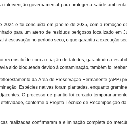
 a intervenção governamental para proteger a saúde ambienta
e 2024 e foi concluída em janeiro de 2025, com a remoção d
nhado para um aterro de resíduos perigosos localizado em J
ial à escavação no período seco, o que garantiu a execução se
i reconstituído com a criação de taludes, garantindo a estabi
avia sido bloqueada devido à contaminação, também foi reaber
e reflorestamento da Área de Preservação Permanente (APP) p
aminação. Espécies nativas foram plantadas, enquanto gramín
jacentes. O processo de plantio foi cercado temporariament
a efetividade, conforme o Projeto Técnico de Recomposição da
cas realizadas confirmaram a eliminação completa do mercú