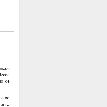
minado
lizada
do de
rio no
aram a