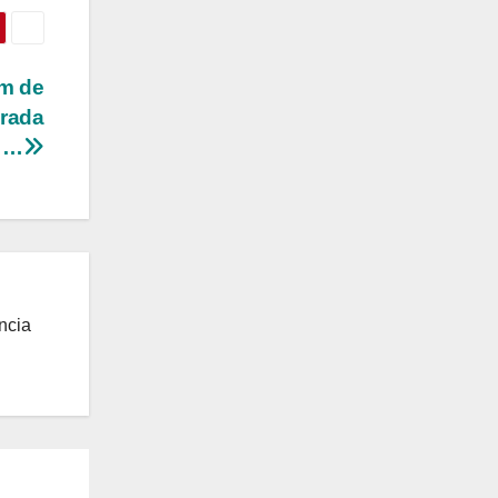
em de
erada
a …
ncia