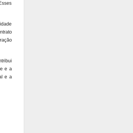
 Esses
lidade
ntrato
ração
tribui
de e a
l e a