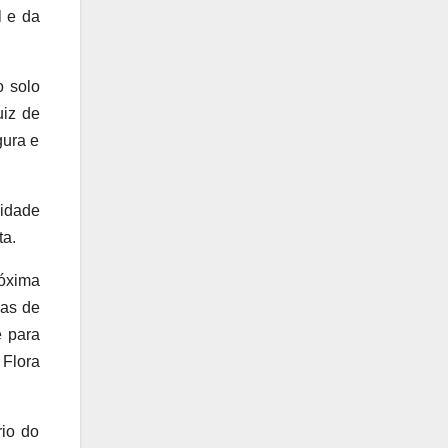
l e da
o solo
uiz de
gura e
lidade
ta.
róxima
eas de
e para
 Flora
rio do