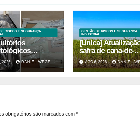
DE RISCOS E SEGURANÇA
GESTÃO DE RISCOS E SEGURANÇA
AL
INDUSTRIAL
ultórios
[Unica] Atualizaçã
tológicos
safra de cana-de-
ditados em
açúcar 2026/27 – 1ª
, 2026
DANIEL WEGE
AGO 6, 2026
DANIEL W
inas superam
quinzenas de junh
s obrigatórios são marcados com
*