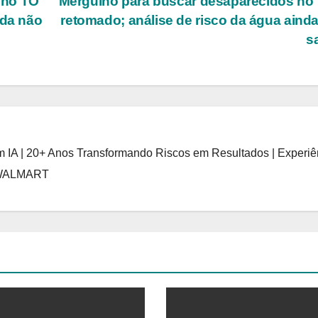
 no TO
Mergulho para buscar desaparecidos no
nda não
retomado; análise de risco da água aind
s
 IA | 20+ Anos Transformando Riscos em Resultados | Experiê
 WALMART