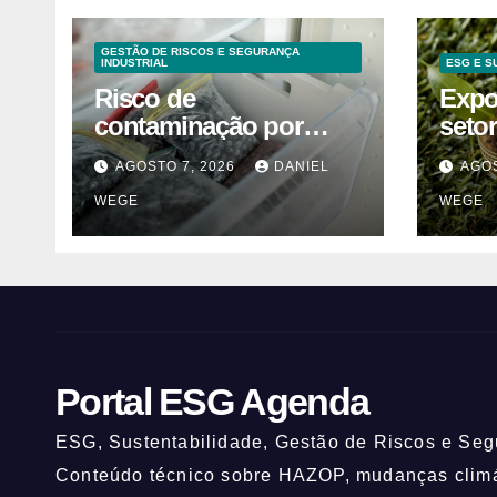
GESTÃO DE RISCOS E SEGURANÇA
INDUSTRIAL
ESG E S
Risco de
Expo
contaminação por
seto
listeria suspende
cont
AGOSTO 7, 2026
DANIEL
AGOS
venda de mirtilos em
alter
WEGE
WEGE
fábricas da América do
mant
Norte – Mix Vale
Portal ESG Agenda
ESG, Sustentabilidade, Gestão de Riscos e Segu
Conteúdo técnico sobre HAZOP, mudanças climát