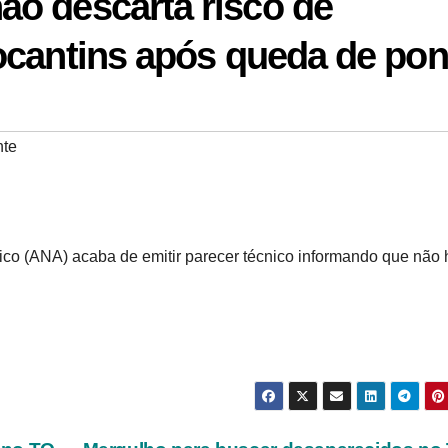
o descarta risco de
ocantins após queda de pon
nte
o (ANA) acaba de emitir parecer técnico informando que não 