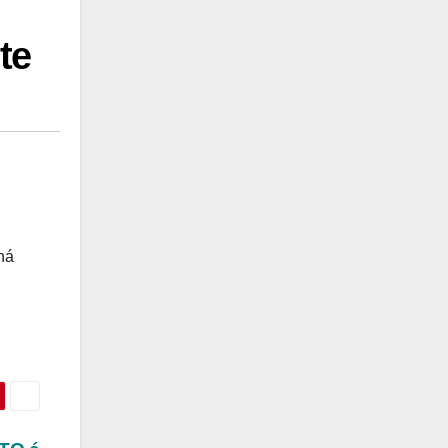
te
há