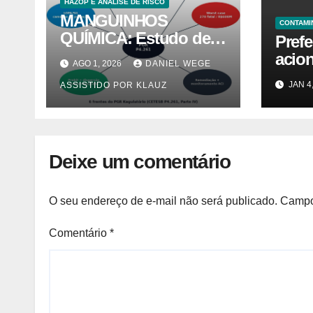
HAZOP E ANÁLISE DE RISCO
MANGUINHOS
CONTAMI
QUÍMICA: Estudo de
Prefe
Caso PGR — Área
acion
AGO 1, 2026
DANIEL WEGE
Contaminada
Lutz 
JAN 4
ASSISTIDO POR KLAUZ
Prioridade A em
caus
Campinas (CETESB
morad
P4.261)
Notíc
Deixe um comentário
O seu endereço de e-mail não será publicado.
Campo
Comentário
*