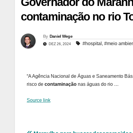
Governador do Maranhã
contaminação no rio T
By
Daniel Wege
#hospital
,
#meio ambie
DEZ 26, 2024
“A Agência Nacional de Águas e Saneamento Básic
risco de
contaminação
nas águas do rio …
Source link