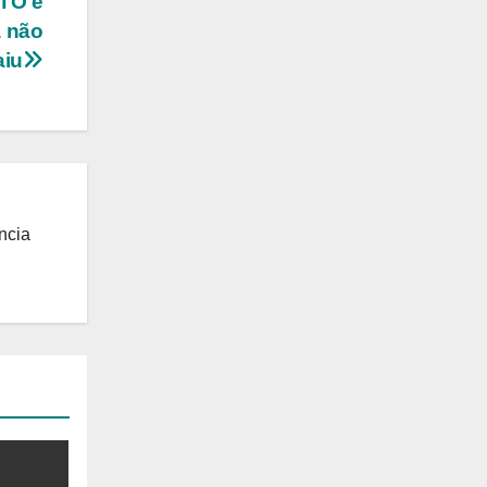
 TO é
a não
aiu
ncia