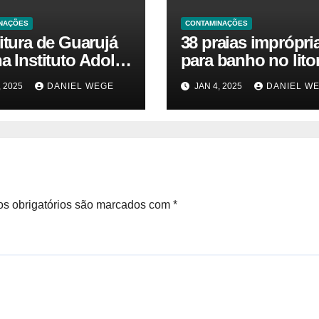
NAÇÕES
CONTAMINAÇÕES
itura de Guarujá
38 praias imprópri
a Instituto Adolfo
para banho no litor
para identificar
paulista geram aler
, 2025
DANIEL WEGE
JAN 4, 2025
DANIEL W
as da virose em
ambiental e de sa
ores e turistas –
pública
ias das Praias
s obrigatórios são marcados com
*