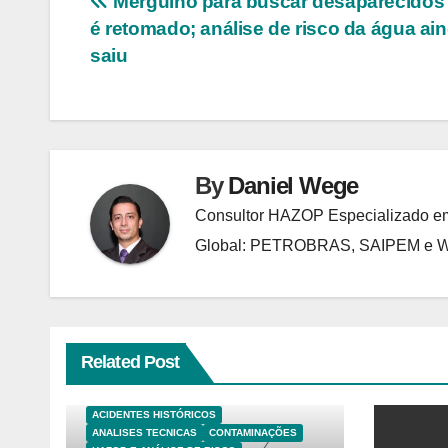
Navegação
Mergulho para buscar desaparecidos
é retomado; análise de risco da água ai
de
saiu
Post
By
Daniel Wege
Consultor HAZOP Especializado em
Global: PETROBRAS, SAIPEM e
Related Post
ACIDENTES HISTÓRICOS
ANALISES TECNICAS
CONTAMINAÇÕES