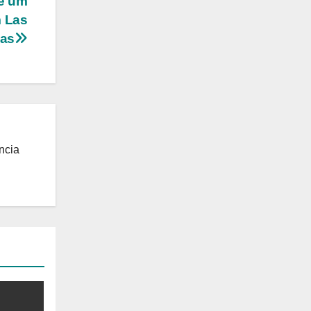
de um
m Las
as
ncia