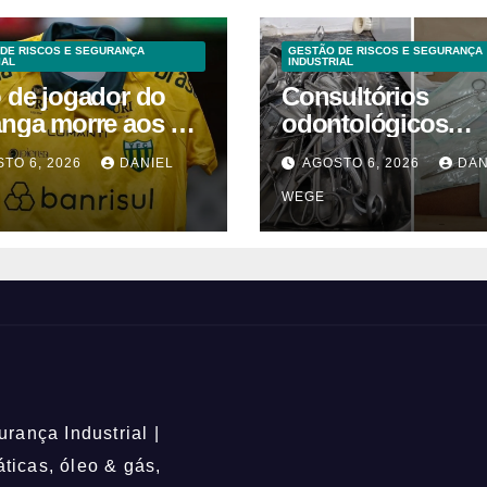
DE RISCOS E SEGURANÇA
GESTÃO DE RISCOS E SEGURANÇA
IAL
INDUSTRIAL
o de jogador do
Consultórios
anga morre aos 2
odontológicos
 após acidente
interditados em
TO 6, 2026
DANIEL
AGOSTO 6, 2026
DAN
Campinas supera
WEGE
2025
rança Industrial |
icas, óleo & gás,