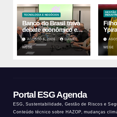
GESTÃO 
TECNOLOGIA E NEGÓCIOS
INDUSTR
Banco do Brasil trava
Filh
debate econômico e
Ypir
condiciona avanços à
anos
AGOSTO 6, 2026
DANIEL
AGOS
decisão da Fenaban |
WEGE
WEGE
Contec Brasil
Portal ESG Agenda
ESG, Sustentabilidade, Gestão de Riscos e Segu
Conteúdo técnico sobre HAZOP, mudanças climát