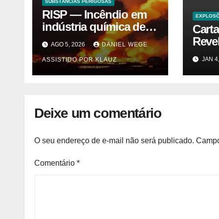
SUBSTÂNCIAS PERIGOSAS
RISP — Incêndio em
EXPLOS
indústria química de
Cart
solventes em
Reve
AGO 5, 2026
DANIEL WEGE
Itaquaquecetuba/SP
Trás
JAN 4
ASSISTIDO POR KLAUZ
(UNIQUIMA/Quema)
Cybe
Vegas
Deixe um comentário
O seu endereço de e-mail não será publicado.
Campo
Comentário
*