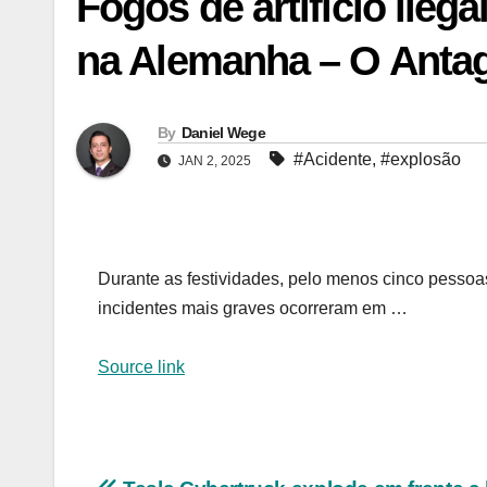
Fogos de artifício ile
na Alemanha – O Antag
By
Daniel Wege
#Acidente
,
#explosão
JAN 2, 2025
Durante as festividades, pelo menos cinco pesso
incidentes mais graves ocorreram em …
Source link