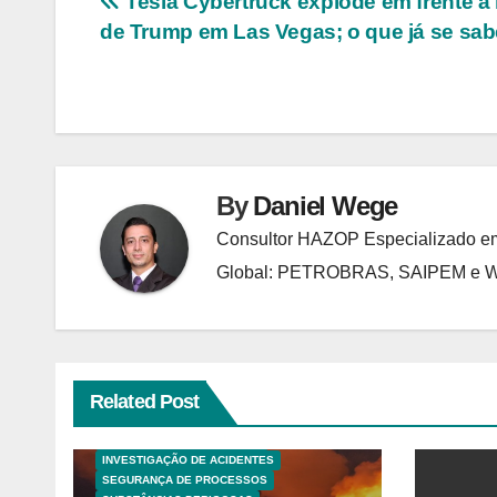
Navegação
Tesla Cybertruck explode em frente a 
de Trump em Las Vegas; o que já se sa
de
Post
By
Daniel Wege
Consultor HAZOP Especializado em
Global: PETROBRAS, SAIPEM e
Related Post
ANALISES TECNICAS
EXPLOSÕES
HAZOP E ANÁLISE DE RISCO
INVESTIGAÇÃO DE ACIDENTES
SEGURANÇA DE PROCESSOS