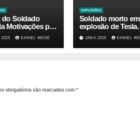
ÕES
EXPLOSÕES
a do Soldado
Soldado morto em
la Motivações por
explosão de Tesla
 da Explosão do
sofria de estresse 
, 2025
DANIEL WEGE
JAN 4, 2025
DANIEL W
rtruck em Las
traumático e temia
 – Gazeta Brasil
‘colapso’ dos EUA
s obrigatórios são marcados com
*