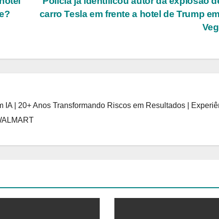
hotel
Polícia já identificou autor da explosão 
be?
carro Tesla em frente a hotel de Trump e
Veg
 IA | 20+ Anos Transformando Riscos em Resultados | Experiê
 WALMART