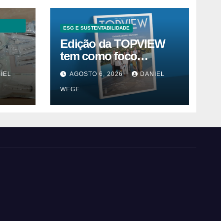
ESG E SUSTENTABILIDADE
Edição da TOPVIEW
tem como foco
inovação, educação e
IEL
AGOSTO 6, 2026
DANIEL
m
ESG
WEGE