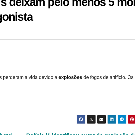
gais deixam pelo menos 5 mo
onista
as perderam a vida devido a
explosões
de fogos de artifício. Os