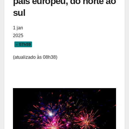
país europeu, do norte ao
sul
1 jan
2025
– 07h59
(atualizado às 08h38)