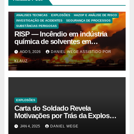
ANALISES TECNICAS
EXPLOSÕES
HAZOP E ANÁLISE DE RISCO
INVESTIGAÇÃO DE ACIDENTES
SEGURANÇA DE PROCESSOS
SUBSTÂNCIAS PERIGOSAS
RISP — Incêndio em indústria
química de solventes em
Itaquaquecetuba/SP
AGO 5, 2026
DANIEL WEGE ASSISTIDO POR
(UNIQUIMA/Quema)
KLAUZ
EXPLOSÕES
Carta do Soldado Revela
Motivações por Trás da Explosão
do Cybertruck em Las Vegas –
JAN 4, 2025
DANIEL WEGE
Gazeta Brasil