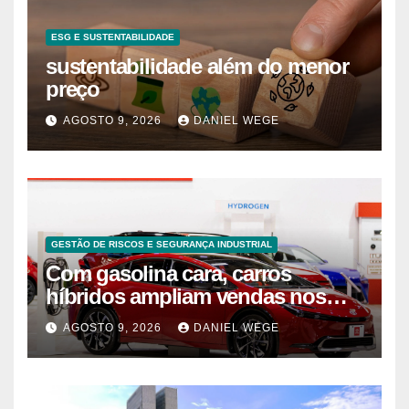
ESG E SUSTENTABILIDADE
sustentabilidade além do menor
preço
AGOSTO 9, 2026
DANIEL WEGE
GESTÃO DE RISCOS E SEGURANÇA INDUSTRIAL
Com gasolina cara, carros
híbridos ampliam vendas nos
EUA – 09/08/2026 – Economia
AGOSTO 9, 2026
DANIEL WEGE