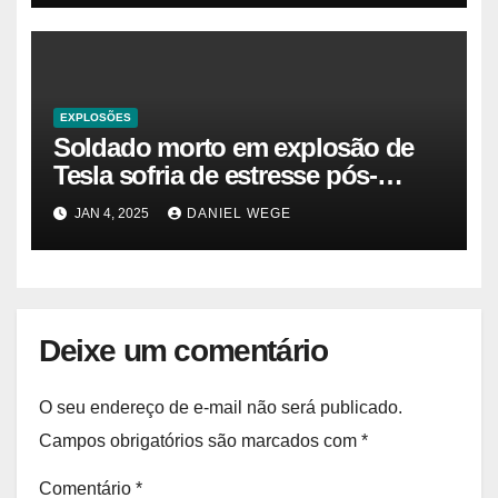
EXPLOSÕES
Soldado morto em explosão de
Tesla sofria de estresse pós-
traumático e temia ‘colapso’ dos
JAN 4, 2025
DANIEL WEGE
EUA
Deixe um comentário
O seu endereço de e-mail não será publicado.
Campos obrigatórios são marcados com
*
Comentário
*