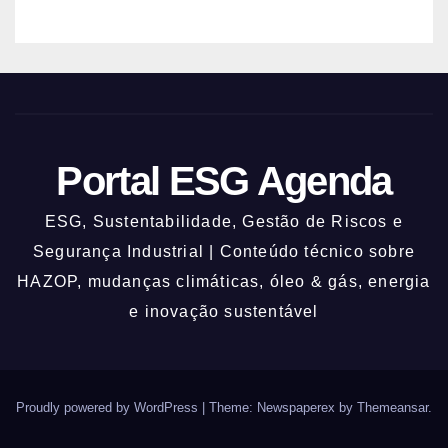
descartável, o comércio sobe as
prateleiras 1,5 metro toda vez que
o rio avisa, e o pedreiro que
constrói nessa lógica há 40 anos
explica que a argamassa de baixo
é propositalmente mais fraca
para que a água quebre só o que
Portal ESG Agenda
precisa ser quebrado
ESG, Sustentabilidade, Gestão de Riscos e
Segurança Industrial | Conteúdo técnico sobre
HAZOP, mudanças climáticas, óleo & gás, energia
e inovação sustentável
Proudly powered by WordPress
|
Theme: Newspaperex by
Themeansar
.