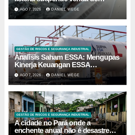
mirtilos em fábricas da América
AGO 7, 2026
DANIEL WEGE
do Norte – Mix Vale
GESTÃO DE RISCOS E SEGURANÇA INDUSTRIAL
Analisis Saham ESSA: Mengupas
Kinerja Keuangan ESSA
Semester I 2026
AGO 7, 2026
DANIEL WEGE
GESTÃO DE RISCOS E SEGURANÇA INDUSTRIAL
A cidade no Pará onde a
enchente anual não é desastre