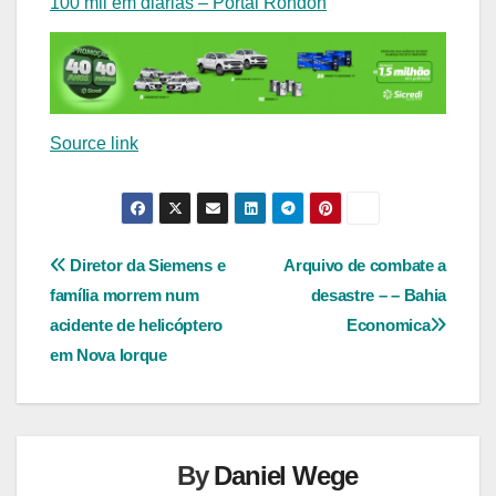
100 mil em diárias – Portal Rondon
Source link
Navegação
Diretor da Siemens e
Arquivo de combate a
família morrem num
desastre – – Bahia
de
acidente de helicóptero
Economica
Post
em Nova Iorque
By
Daniel Wege