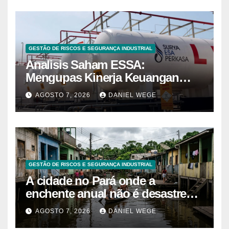
GESTÃO DE RISCOS E SEGURANÇA INDUSTRIAL
Analisis Saham ESSA:
Mengupas Kinerja Keuangan
ESSA Semester I 2026
AGOSTO 7, 2026
DANIEL WEGE
GESTÃO DE RISCOS E SEGURANÇA INDUSTRIAL
A cidade no Pará onde a
enchente anual não é desastre
mas calendário, as casas são
AGOSTO 7, 2026
DANIEL WEGE
projetadas com o primeiro andar