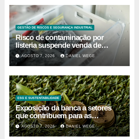
GESTÃO DE RISCOS E SEGURANÇA INDUSTRIAL
Risco de contaminação por
listeria suspende venda de
mirtilos em fábricas da América
AGOSTO 7, 2026
DANIEL WEGE
do Norte – Mix Vale
ESG E SUSTENTABILIDADE
Exposição da banca a setores
que contribuem para as
alterações climáticas mantém-se
AGOSTO 7, 2026
DANIEL WEGE
nos 62%