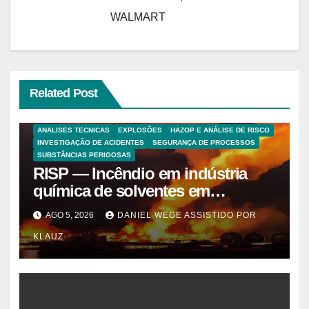
WALMART
Related Post
ANALISES TECNICAS
EXPLOSÕES
HAZOP E ANÁLISE DE RISCO
INVESTIGAÇÃO DE ACIDENTES
SEGURANÇA DE PROCESSOS
SUBSTÂNCIAS PERIGOSAS
RISP — Incêndio em indústria
química de solventes em
Itaquaquecetuba/SP
AGO 5, 2026
DANIEL WEGE ASSISTIDO POR
(UNIQUIMA/Quema)
KLAUZ