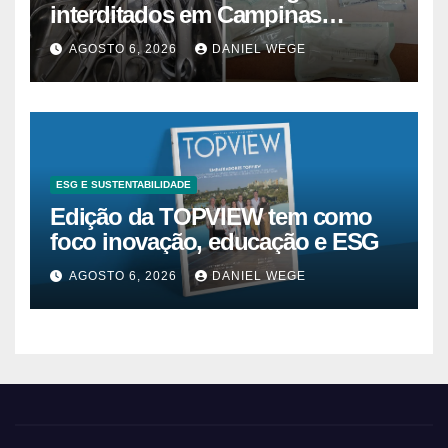
interditados em Campinas
superam 2025
AGOSTO 6, 2026
DANIEL WEGE
ESG E SUSTENTABILIDADE
Edição da TOPVIEW tem como
foco inovação, educação e ESG
AGOSTO 6, 2026
DANIEL WEGE