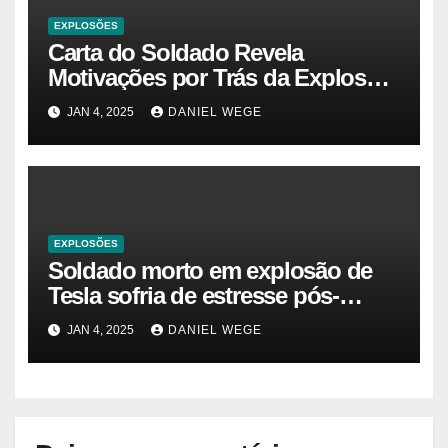
EXPLOSÕES
Carta do Soldado Revela
Motivações por Trás da Explosão
do Cybertruck em Las Vegas –
JAN 4, 2025
DANIEL WEGE
Gazeta Brasil
EXPLOSÕES
Soldado morto em explosão de
Tesla sofria de estresse pós-
traumático e temia ‘colapso’ dos
JAN 4, 2025
DANIEL WEGE
EUA