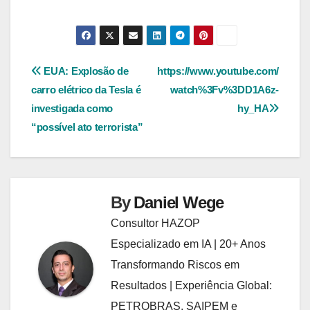
Navegação
EUA: Explosão de
https://www.youtube.com/
carro elétrico da Tesla é
watch%3Fv%3DD1A6z-
de
investigada como
hy_HA
Post
“possível ato terrorista”
By
Daniel Wege
Consultor HAZOP
Especializado em IA | 20+ Anos
Transformando Riscos em
Resultados | Experiência Global:
PETROBRAS, SAIPEM e