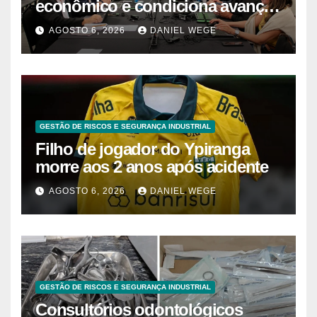
econômico e condiciona avanços
à decisão da Fenaban | Contec
AGOSTO 6, 2026
DANIEL WEGE
Brasil
GESTÃO DE RISCOS E SEGURANÇA INDUSTRIAL
Filho de jogador do Ypiranga
morre aos 2 anos após acidente
AGOSTO 6, 2026
DANIEL WEGE
GESTÃO DE RISCOS E SEGURANÇA INDUSTRIAL
Consultórios odontológicos