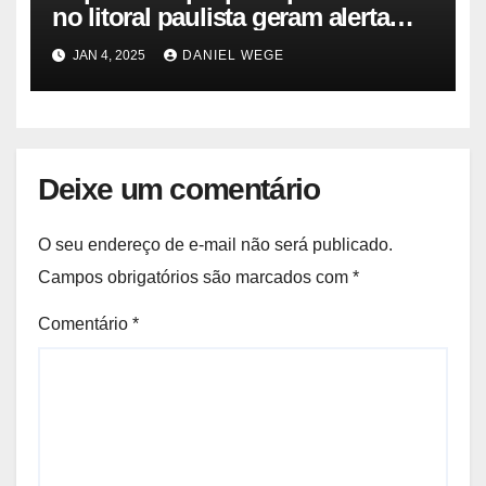
no litoral paulista geram alerta
ambiental e de saúde pública
JAN 4, 2025
DANIEL WEGE
Deixe um comentário
O seu endereço de e-mail não será publicado.
Campos obrigatórios são marcados com
*
Comentário
*