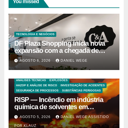
You missed
TECNOLOGIA E NEGÓCIOS
DF Plaza Shopping inicia nova
expansão com a chegada de
grandes marcas e inauguração
AGOSTO 6, 2026
DANIEL WEGE
de espaço infantil – Dicas da
Capital
ANALISES TECNICAS
EXPLOSÕES
HAZOP E ANÁLISE DE RISCO
INVESTIGAÇÃO DE ACIDENTES
SEGURANÇA DE PROCESSOS
SUBSTÂNCIAS PERIGOSAS
RISP — Incêndio em indústria
química de solventes em
Itaquaquecetuba/SP
AGOSTO 5, 2026
DANIEL WEGE ASSISTIDO
(UNIQUIMA/Quema)
POR KLAUZ