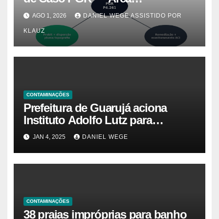
Contaminada Prioridade A em
AGO 1, 2026
DANIEL WEGE ASSISTIDO POR
Campinas (CETESB P4.261)
KLAUZ
CONTAMINAÇÕES
Prefeitura de Guarujá aciona
Instituto Adolfo Lutz para
identificar causas da virose em
JAN 4, 2025
DANIEL WEGE
moradores e turistas – Notícias
das Praias
CONTAMINAÇÕES
38 praias impróprias para banho