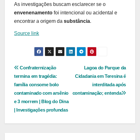
As investigações buscam esclarecer se o
envenenamento
foi intencional ou acidental e
encontrar a origem da
substância
.
Source link
Navegação
Confraternização
Lagoa do Parque da
termina em tragédia:
Cidadania em Teresina é
de
família consome bolo
interditada após
Post
contaminado com arsênio
contaminação; entenda
e 3 morrem | Blog do Dina
| Investigações profundas