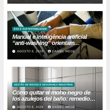
ESG E SUSTENTABILIDADE
Manual e inteligência artificial
“anti-washing” orientam
empresas
AGOSTO 8, 2026
DANIEL WEGE
GESTÃO DE RISCOS E SEGURANÇA INDUSTRIAL
Cómo quitar el moho negro de
los azulejos del baño: remedios
caseros efectivos
AGOSTO 8, 2026
DANIEL WEGE