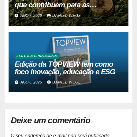
que contribuem para as
alterações climáticas mantém-se
AGO 7, 2026
DANIEL WEGE
nos 62%
ESG E SUSTENTABILIDADE
Edição da TOPVIEW tem como
foco inovação, educação e ESG
AGO 6, 2026
DANIEL WEGE
Deixe um comentário
O seu endereço de e-mail não será publicado.