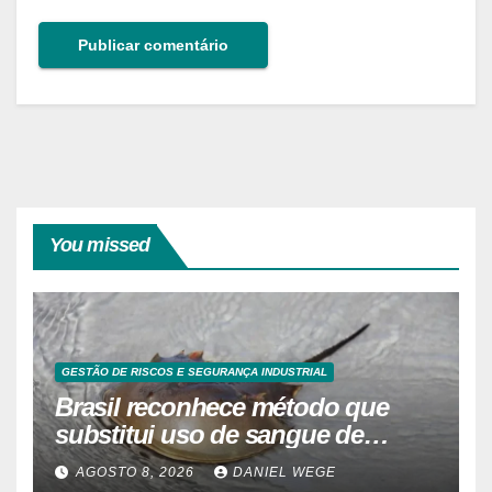
You missed
GESTÃO DE RISCOS E SEGURANÇA INDUSTRIAL
Brasil reconhece método que
substitui uso de sangue de
caranguejo-ferradura em testes
AGOSTO 8, 2026
DANIEL WEGE
farmacêuticos