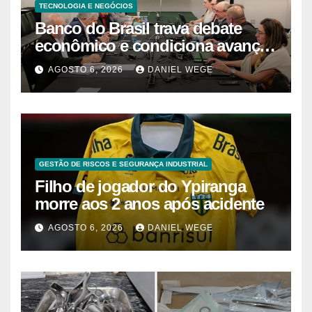
TECNOLOGIA E NEGÓCIOS
Banco do Brasil trava debate
econômico e condiciona avanços
à decisão da Fenaban | Contec
AGOSTO 6, 2026
DANIEL WEGE
Brasil
GESTÃO DE RISCOS E SEGURANÇA INDUSTRIAL
Filho de jogador do Ypiranga
morre aos 2 anos após acidente
AGOSTO 6, 2026
DANIEL WEGE