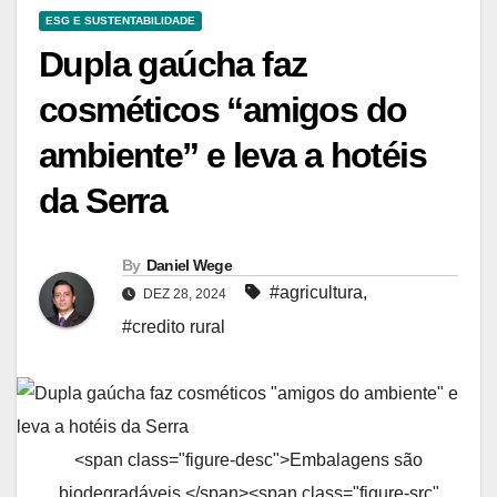
ESG E SUSTENTABILIDADE
Dupla gaúcha faz
cosméticos “amigos do
ambiente” e leva a hotéis
da Serra
By
Daniel Wege
#agricultura
,
DEZ 28, 2024
#credito rural
<span class="figure-desc">Embalagens são
biodegradáveis.</span><span class="figure-src"