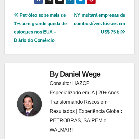
Navegação
Petróleo sobe mais de
NY multará empresas de
1% com grande queda de
combustíveis fósseis em
de
estoques nos EUA –
US$ 75 bi
Post
Diário do Comércio
By
Daniel Wege
Consultor HAZOP
Especializado em IA | 20+ Anos
Transformando Riscos em
Resultados | Experiência Global:
PETROBRAS, SAIPEM e
WALMART