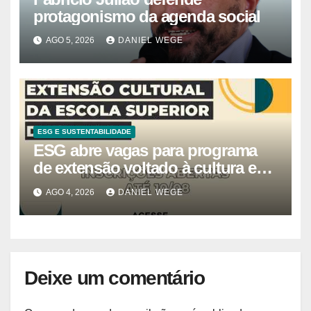
protagonismo da agenda social
AGO 5, 2026
DANIEL WEGE
ESG E SUSTENTABILIDADE
ESG abre vagas para programa
de extensão voltado à cultura e
estudos estratégicos
AGO 4, 2026
DANIEL WEGE
Deixe um comentário