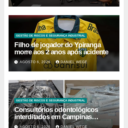
Brasil
GESTÃO DE RISCOS E SEGURANÇA INDUSTRIAL
Filho de jogador do Ypiranga
morre aos 2 anos após acidente
AGOSTO 6, 2026
DANIEL WEGE
GESTÃO DE RISCOS E SEGURANÇA INDUSTRIAL
Consultórios odontológicos
interditados em Campinas
superam 2025
AGOSTO 6, 2026
DANIEL WEGE