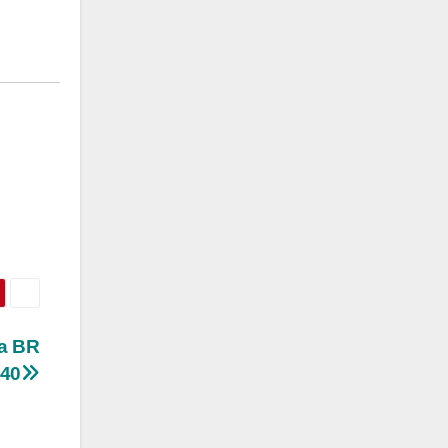
na BR
40