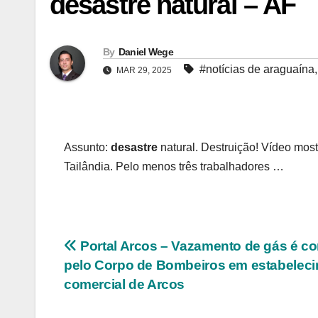
desastre natural – AF
By
Daniel Wege
#notícias de araguaína
MAR 29, 2025
Assunto:
desastre
natural. Destruição! Vídeo mo
Tailândia. Pelo menos três trabalhadores …
Navegação
Portal Arcos – Vazamento de gás é co
pelo Corpo de Bombeiros em estabelec
de
comercial de Arcos
Post