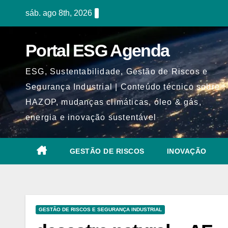
Skip
sáb. ago 8th, 2026
to
content
Portal ESG Agenda
ESG, Sustentabilidade, Gestão de Riscos e
Segurança Industrial | Conteúdo técnico sobre
HAZOP, mudanças climáticas, óleo & gás,
energia e inovação sustentável
GESTÃO DE RISCOS
INOVAÇÃO
GESTÃO DE RISCOS E SEGURANÇA INDUSTRIAL