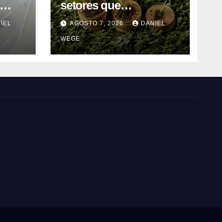
setores que
contribuem para as
IEL
AGOSTO 7, 2026
DANIEL
 em
alterações climáticas
WEGE
ca do
mantém-se nos 62%