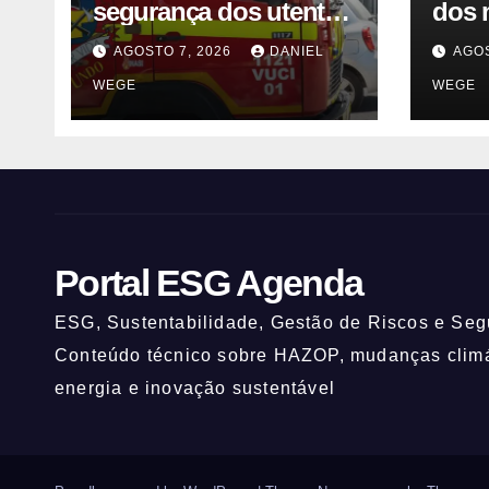
segurança dos utentes
dos 
após acidente –
visio
AGOSTO 7, 2026
DANIEL
AGOS
Observador
fale
WEGE
WEGE
Sinc
Portal ESG Agenda
ESG, Sustentabilidade, Gestão de Riscos e Segu
Conteúdo técnico sobre HAZOP, mudanças climát
energia e inovação sustentável