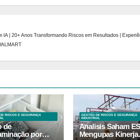
 IA | 20+ Anos Transformando Riscos em Resultados | Experiê
 WALMART
DE RISCOS E SEGURANÇA
GESTÃO DE RISCOS E SEGURANÇA
AL
INDUSTRIAL
o de
Analisis Saham E
aminação por
Mengupas Kinerja