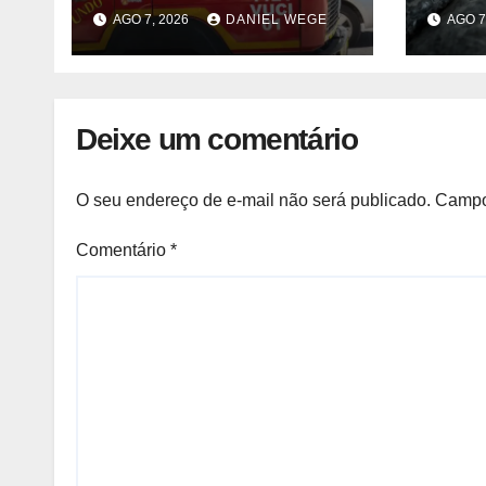
após acidente –
liste
AGO 7, 2026
DANIEL WEGE
AGO 7
Observador
venda
fábri
Norte
Deixe um comentário
O seu endereço de e-mail não será publicado.
Campo
Comentário
*