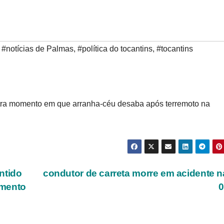
,
#notícias de Palmas
,
#política do tocantins
,
#tocantins
stra momento em que arranha-céu desaba após terremoto na
ntido
condutor de carreta morre em acidente 
imento
0