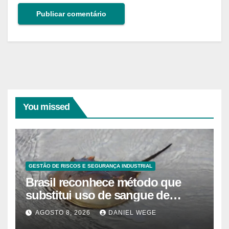
You missed
GESTÃO DE RISCOS E SEGURANÇA INDUSTRIAL
Brasil reconhece método que
substitui uso de sangue de
caranguejo-ferradura em testes
AGOSTO 8, 2026
DANIEL WEGE
farmacêuticos