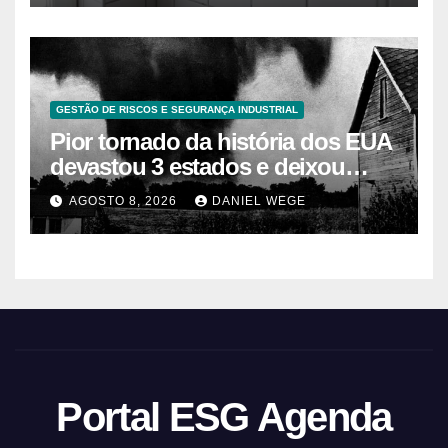
GESTÃO DE RISCOS E SEGURANÇA INDUSTRIAL
Pior tornado da história dos EUA
devastou 3 estados e deixou
centenas de mortos
AGOSTO 8, 2026
DANIEL WEGE
Portal ESG Agenda