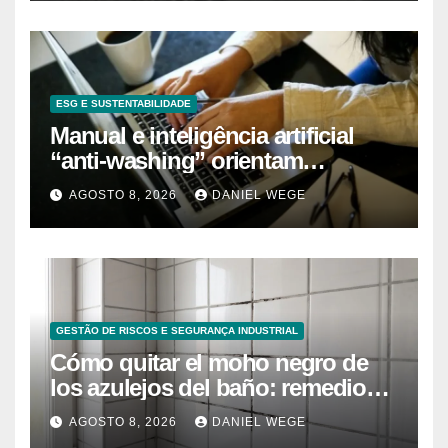
ESG E SUSTENTABILIDADE
Manual e inteligência artificial
“anti-washing” orientam
empresas
AGOSTO 8, 2026
DANIEL WEGE
GESTÃO DE RISCOS E SEGURANÇA INDUSTRIAL
Cómo quitar el moho negro de
los azulejos del baño: remedios
caseros efectivos
AGOSTO 8, 2026
DANIEL WEGE