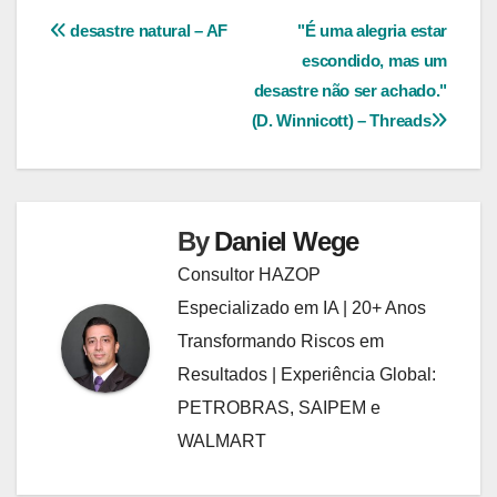
Navegação
desastre natural – AF
"É uma alegria estar
escondido, mas um
de
desastre não ser achado."
Post
(D. Winnicott) – Threads
By
Daniel Wege
Consultor HAZOP
Especializado em IA | 20+ Anos
Transformando Riscos em
Resultados | Experiência Global:
PETROBRAS, SAIPEM e
WALMART