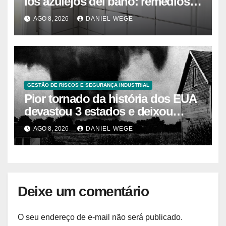
los azulejos del baño: remedios
caseros efectivos
AGO 8, 2026
DANIEL WEGE
GESTÃO DE RISCOS E SEGURANÇA INDUSTRIAL
Pior tornado da história dos EUA
devastou 3 estados e deixou
centenas de mortos
AGO 8, 2026
DANIEL WEGE
Deixe um comentário
O seu endereço de e-mail não será publicado.