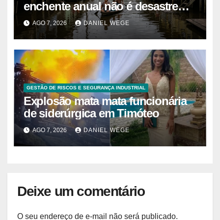
enchente anual não é desastre
mas calendário, as casas são
AGO 7, 2026
DANIEL WEGE
projetadas com o primeiro andar
descartável, o comércio sobe as
prateleiras 1,5 metro toda vez que
o rio avisa, e o pedreiro que
constrói nessa lógica há 40 anos
GESTÃO DE RISCOS E SEGURANÇA INDUSTRIAL
explica que a argamassa de baixo
Explosão mata mata funcionária
é propositalmente mais fraca para
de siderúrgica em Timóteo
que a água quebre só o que
precisa ser quebrado
AGO 7, 2026
DANIEL WEGE
Deixe um comentário
O seu endereço de e-mail não será publicado.