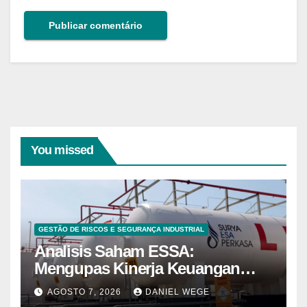
You missed
GESTÃO DE RISCOS E SEGURANÇA INDUSTRIAL
Analisis Saham ESSA:
Mengupas Kinerja Keuangan
ESSA Semester I 2026
AGOSTO 7, 2026
DANIEL WEGE