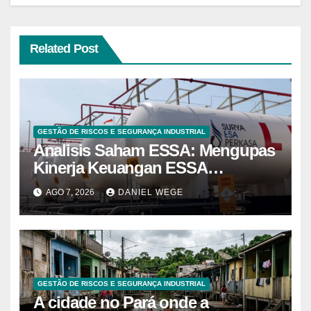
Related Post
GESTÃO DE RISCOS E SEGURANÇA INDUSTRIAL
Analisis Saham ESSA: Mengupas
Kinerja Keuangan ESSA
Semester I 2026
AGO 7, 2026
DANIEL WEGE
GESTÃO DE RISCOS E SEGURANÇA INDUSTRIAL
A cidade no Pará onde a