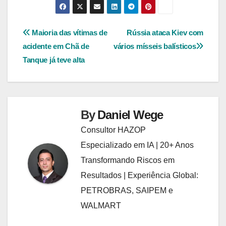
Navegação
Maioria das vítimas de
Rússia ataca Kiev com
acidente em Chã de
vários mísseis balísticos
de
Tanque já teve alta
Post
By
Daniel Wege
Consultor HAZOP
Especializado em IA | 20+ Anos
Transformando Riscos em
Resultados | Experiência Global:
PETROBRAS, SAIPEM e
WALMART