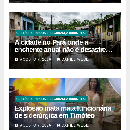
GESTÃO DE RISCOS E SEGURANÇA INDUSTRIAL
A cidade no Pará onde a
enchente anual não é desastre
mas calendário, as casas são
AGOSTO 7, 2026
DANIEL WEGE
projetadas com o primeiro andar
descartável, o comércio sobe as
prateleiras 1,5 metro toda vez que
o rio avisa, e o pedreiro que
constrói nessa lógica há 40 anos
explica que a argamassa de baixo
GESTÃO DE RISCOS E SEGURANÇA INDUSTRIAL
é propositalmente mais fraca
Explosão mata mata funcionária
para que a água quebre só o que
de siderúrgica em Timóteo
precisa ser quebrado
AGOSTO 7, 2026
DANIEL WEGE